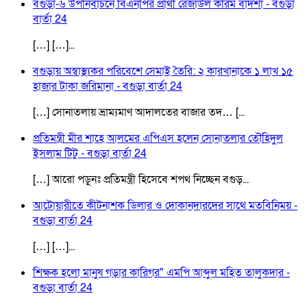
বগুড়া-৬ উপনির্বাচনে বিএনপির প্রার্থী রেজাউল করিম বাদশা - বগুড়া
বার্তা 24
[…] […]...
বগুড়ায় অস্বাস্থ্যকর পরিবেশে সেমাই তৈরি: ২ কারখানাকে ১ লাখ ১৫
হাজার টাকা জরিমানা - বগুড়া বার্তা 24
[…] সোনাতলায় ভ্রাম্যমাণ আদালতের বাজার তদ… [...
প্রতিমন্ত্রী মীর শাহে আলমের এপিএস হলেন সোনাতলার তৌহিদুল
ইসলাম টিটু - বগুড়া বার্তা 24
[…] আরো পড়ূনঃ প্রতিমন্ত্রী হিসেবে শপথ নিচ্ছেন বগুড়...
আটোয়ারীতে কীটনাশক ডিলার ও দোকানদারদের সাথে মতবিনিময় -
বগুড়া বার্তা 24
[…] […]...
শিক্ষক হলো মানুষ গড়ার কারিগর" এমপি আব্দুল মহিত তালুকদার -
বগুড়া বার্তা 24