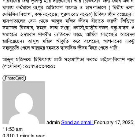
পরিবারের জন্য দুঃস্বপ্ন হয়ে দাড়িয়েছে। তার চিকিৎসার জন্য কোন অর্থ না
থাকায় বর্তমানে রংপুর মেডিকেল কলেজ ও হাসপাতালে ( দ্বিতীয় তলা,
মেডিসিন বিভাগ , কক্ষ নং-২০৪, পুরুষ বেড নং-১৫) চিকিৎসাধীন রয়েছেন ।
হাসপাতালের বেড থেকে আব্দুল মজিদ জীবন বাঁচাতে জরুরী ভিত্তিতে
সমাজের বিত্তবান, স্বচ্ছল, দাতা সংস্থা, প্রবাসী,আত্মীয়-স্বজন, বন্ধু-বান্ধব ও
সমাজের হৃদয়বান দানবীর ব্যক্তিদের কাছে আর্থিক সাহায্যের আবেদন
জানিয়েছেন। আব্দুল মজিদ আঁকুতি করে বলেছেন, আপনাদের একটু
সহানুভুতি পেলে আল্লাহর রহমতে স্বাভাবিক জীবন ফিরে পেতে পারি।
আব্দুল মজিদকে চিকিৎসায় কেউ সহযোগিতা করতে চাইলে-বিকাশ নম্বর
(পার্সোনাল) : ০১৭৭৪০৩৭৩০১
PhotoCard
admin
Send an email
February 17, 2025,
11:53 am
0
310
1 minute read