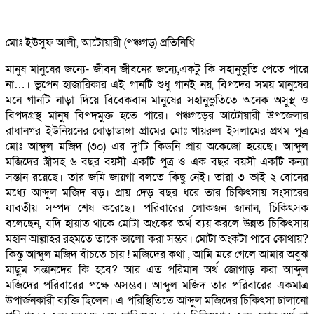
মোঃ ইউসুফ আলী, আটোয়ারী (পঞ্চগড়) প্রতিনিধি
মানুষ মানুষের জন্যে- জীবন জীবনের জন্যে,একটু কি সহানুভুতি পেতে পারে
না…। ভুপেন হাজারিকার এই গানটি শুধু গানই নয়, বিপদের সময় মানুষের
মনে গানটি নাড়া দিয়ে বিবেকবান মানুষের সহানুভুতিতে অনেক অসুস্থ ও
বিপদগ্রস্থ মানুষ বিপদমুক্ত হতে পারে। পঞ্চগড়ের আটোয়ারী উপজেলার
রাধানগর ইউনিয়নের ঘোড়াডাঙ্গা গ্রামের মোঃ খায়রুল ইসলামের প্রথম পুত্র
মোঃ আব্দুল মজিদ (৩০) এর দু’টি কিডনি প্রায় অকেজো হয়েছে। আব্দুল
মজিদের স্ত্রীসহ ৬ বছর বয়সী একটি পুত্র ও এক বছর বয়সী একটি কন্যা
সন্তান রয়েছে। তার জমি জায়গা বলতে কিছু নেই। তারা ৩ ভাই ২ বোনের
মধ্যে আব্দুল মজিদ বড়। প্রায় দেড় বছর ধরে তার চিকিৎসায় সংসারের
যাবতীয় সম্পদ শেষ করেছে। পরিবারের লোকজন জানান, চিকিৎসক
বলেছেন, যদি হায়াত থাকে মোটা অংকের অর্থ ব্যয় করলে উন্নত চিকিৎসায়
মহান আল্লাহর রহমতে তাকে ভালো করা সম্ভব। মোটা অংকটা পাবে কোথায়?
কিন্তু আব্দুল মজিদ বাঁচতে চায় ! মজিদের কথা , আমি মরে গেলে আমার অবুঝ
মাছুম সন্তানদের কি হবে? আর এত পরিমান অর্থ জোগাড় করা আব্দুল
মজিদের পরিবারের পক্ষে অসম্ভব। আব্দুল মজিদ তার পরিবারের একমাত্র
উপার্জনকারী ব্যক্তি ছিলেন। এ পরিস্থিতিতে আব্দুল মজিদের চিকিৎসা চালানো