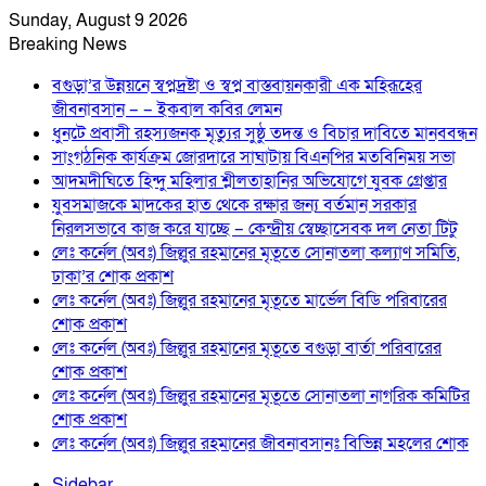
Sunday, August 9 2026
Breaking News
বগুড়া’র উন্নয়নে স্বপ্নদ্রষ্টা ও স্বপ্ন বাস্তবায়নকারী এক মহিরূহের
জীবনাবসান – – ইকবাল কবির লেমন
ধুনটে প্রবাসী রহস্যজনক মৃত্যুর সুষ্ঠু তদন্ত ও বিচার দাবিতে মানববন্ধন
সাংগঠনিক কার্যক্রম জোরদারে সাঘাটায় বিএনপির মতবিনিময় সভা
আদমদীঘিতে হিন্দু মহিলার শ্লীলতাহানির অভিযোগে যুবক গ্রেপ্তার
যুবসমাজকে মাদকের হাত থেকে রক্ষার জন্য বর্তমান সরকার
নিরলসভাবে কাজ করে যাচ্ছে – কেন্দ্রীয় স্বেচ্ছাসেবক দল নেতা টিটু
লেঃ কর্নেল (অবঃ) জিল্লুর রহমানের মৃতূতে সোনাতলা কল্যাণ সমিতি,
ঢাকা’র শোক প্রকাশ
লেঃ কর্নেল (অবঃ) জিল্লুর রহমানের মৃতূতে মার্ভেল বিডি পরিবারের
শোক প্রকাশ
লেঃ কর্নেল (অবঃ) জিল্লুর রহমানের মৃতূতে বগুড়া বার্তা পরিবারের
শোক প্রকাশ
লেঃ কর্নেল (অবঃ) জিল্লুর রহমানের মৃতূতে সোনাতলা নাগরিক কমিটির
শোক প্রকাশ
লেঃ কর্নেল (অবঃ) জিল্লুর রহমানের জীবনাবসানঃ বিভিন্ন মহলের শোক
Sidebar