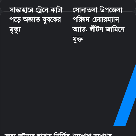
i
সান্তাহারে ট্রেনে কাটা
সোনাতলা উপজেলা
l
পড়ে অজ্ঞাত যুবকের
পরিষদ চেয়ারম্যান
মৃত্যু
অ্যাড. লীটন জামিনে
মুক্ত