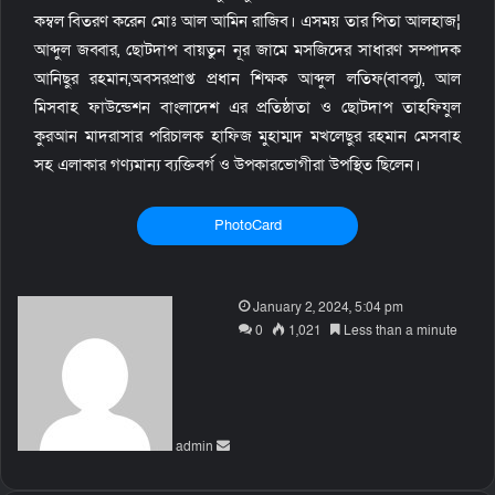
কম্বল বিতরণ করেন মোঃ আল আমিন রাজিব। এসময় তার পিতা আলহাজ¦
আব্দুল জব্বার, ছোটদাপ বায়তুন নূর জামে মসজিদের সাধারণ সম্পাদক
আনিছুর রহমান,অবসরপ্রাপ্ত প্রধান শিক্ষক আব্দুল লতিফ(বাবলু), আল
মিসবাহ ফাউন্ডেশন বাংলাদেশ এর প্রতিষ্ঠাতা ও ছোটদাপ তাহফিযুল
কুরআন মাদরাসার পরিচালক হাফিজ মুহাম্মদ মখলেছুর রহমান মেসবাহ
সহ এলাকার গণ্যমান্য ব্যক্তিবর্গ ও উপকারভোগীরা উপস্থিত ছিলেন।
PhotoCard
S
January 2, 2024, 5:04 pm
e
0
1,021
Less than a minute
n
d
a
n
admin
e
m
a