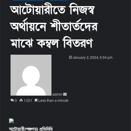
আটোয়ারীতে নিজস্ব
অর্থায়নে শীতার্তদের
মাঝে কম্বল বিতরণ
S
January 2, 2024, 5:04 pm
e
n
d
a
n
admin
e
0
1,021
Less than a minute
m
a
i
l
আটোয়ারী(পঞ্চগড়) প্রতিনিধি