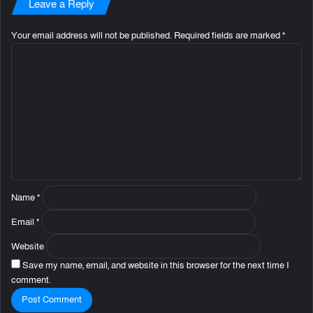
Leave a Reply
Your email address will not be published.
Required fields are marked
*
C
o
m
m
e
n
t
*
Name
*
Email
*
Website
Save my name, email, and website in this browser for the next time I
comment.