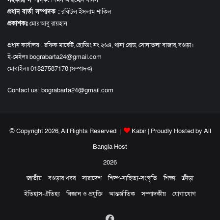
সহকারী সম্পাদক:
শিমন আহম্মেদ বাদল
প্রধান বার্তা সম্পাদক :
রবিউল ইসলাম শাকিল
প্রকাশকঃ
মোঃ আবু রায়হান
প্রধান কার্যালয় : রফিক মার্কেট, হোল্ডিং নং ২৬৪, থানা রোড, সোনাতলা বাজার, বগুড়া।
ই-মেইলঃ bograbarta24@gmail.com
মোবাইলঃ 01827587178 (সম্পাদক)
Contact us:
bograbarta24@gmail.com
© Copyright 2026, All Rights Reserved |
Kabir
| Proudly Hosted by
All
Bangla Host
2026
জাতীয়
বগুড়ার খবর
সারাদেশ
শিল্প-সাহিত্য-সংস্কৃতি
শিক্ষা
ক্রীড়া
ইতিহাস-ঐতিহ্য
বিজ্ঞান ও প্রযুক্তি
আন্তর্জাতিক
সম্পাদকীয়
যোগাযোগ
Facebook