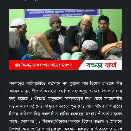
পঞ্চগড়ের আটোয়ারীতে বর্তমানে ঘন কুয়াশা আর হিমেল হাওয়ায় নিম্ন
আয়ের মানুষ, শীতার্ত অসহায় বৃদ্ধ,শিশু সহ অসুস্থ ব্যক্তিরা প্রচন্ড ঠান্ডায়
কাবু হয়েছে । শীতার্ত মানুষদের অসহায়ত্বের কথা ভেবে আটোয়ারীর
সন্তান আলহাজ¦ মোঃ আব্দুল জব্বারের পুত্র মোঃ আল আমিন রাজিব(৩৫)
নিজস্ব অর্থায়নে কিছু কম্বল নিয়ে হাজির হয়েছেন অসহায় শীতার্ত মানুষের
পাশে। সোমবার ( ১ ডিসেম্বর)বিকেলে কনকনে হিমেল বাতাস ও ঠান্ডাকে
উপেক্ষা করে ছোটদাপ তাহফিযুল কুরআন মাদরাসায় শীতার্তদের মাঝে