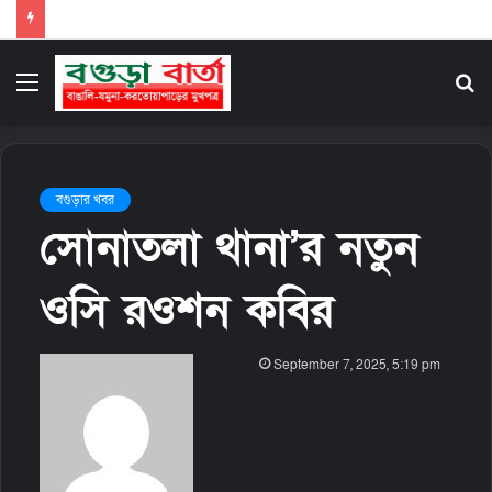
Menu
S
fo
বগুড়ার খবর
সোনাতলা থানা’র নতুন
ওসি রওশন কবির
S
September 7, 2025, 5:19 pm
e
n
d
a
n