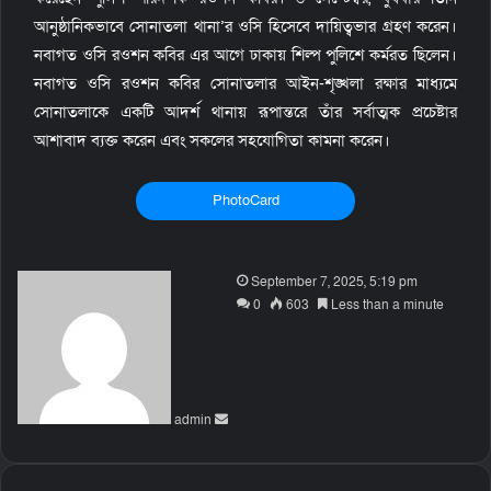
আনুষ্ঠানিকভাবে সোনাতলা থানা’র ওসি হিসেবে দায়িত্বভার গ্রহণ করেন।
নবাগত ওসি রওশন কবির এর আগে ঢাকায় শিল্প পুলিশে কর্মরত ছিলেন।
নবাগত ওসি রওশন কবির সোনাতলার আইন-শৃঙ্খলা রক্ষার মাধ্যমে
সোনাতলাকে একটি আদর্শ থানায় রূপান্তরে তাঁর সর্বাত্মক প্রচেষ্টার
আশাবাদ ব্যক্ত করেন এবং সকলের সহযোগিতা কামনা করেন।
PhotoCard
S
September 7, 2025, 5:19 pm
e
0
603
Less than a minute
n
d
a
n
admin
e
m
a
i