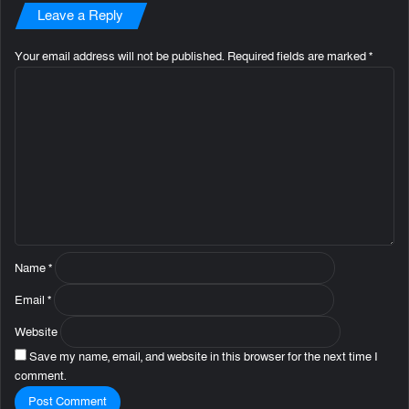
Leave a Reply
Your email address will not be published.
Required fields are marked
*
C
o
m
m
e
n
t
*
Name
*
Email
*
Website
Save my name, email, and website in this browser for the next time I
comment.