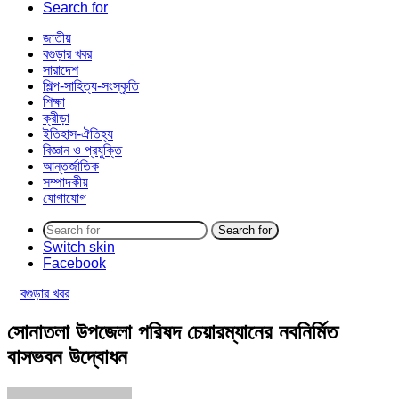
Search for
জাতীয়
বগুড়ার খবর
সারাদেশ
শিল্প-সাহিত্য-সংস্কৃতি
শিক্ষা
ক্রীড়া
ইতিহাস-ঐতিহ্য
বিজ্ঞান ও প্রযুক্তি
আন্তর্জাতিক
সম্পাদকীয়
যোগাযোগ
Search for
Switch skin
Facebook
বগুড়ার খবর
সোনাতলা উপজেলা পরিষদ চেয়ারম্যানের নবনির্মিত
বাসভবন উদ্বোধন