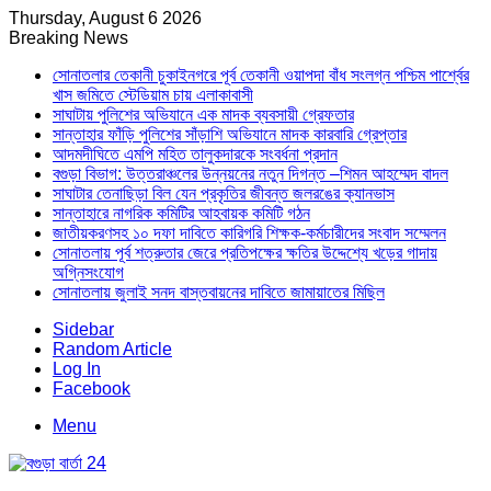
Thursday, August 6 2026
Breaking News
সোনাতলার তেকানী চুকাইনগরে পূর্ব তেকানী ওয়াপদা বাঁধ সংলগ্ন পশ্চিম পার্শ্বের
খাস জমিতে স্টেডিয়াম চায় এলাকাবাসী
সাঘাটায় পুলিশের অভিযানে এক মাদক ব্যবসায়ী গ্রেফতার
সান্তাহার ফাঁড়ি পুলিশের সাঁড়াশি অভিযানে মাদক কারবারি গ্রেপ্তার
আদমদীঘিতে এমপি মহিত তালুকদারকে সংবর্ধনা প্রদান
বগুড়া বিভাগ: উত্তরাঞ্চলের উন্নয়নের নতুন দিগন্ত –শিমন আহম্মেদ বাদল
সাঘাটার তেনাছিড়া বিল যেন প্রকৃতির জীবন্ত জলরঙের ক্যানভাস
সান্তাহারে নাগরিক কমিটির আহবায়ক কমিটি গঠন
জাতীয়করণসহ ১০ দফা দাবিতে কারিগরি শিক্ষক-কর্মচারীদের সংবাদ সম্মেলন
সোনাতলায় পূর্ব শত্রুতার জেরে প্রতিপক্ষের ক্ষতির উদ্দেশ্যে খড়ের গাদায়
অগ্নিসংযোগ
সোনাতলায় জুলাই সনদ বাস্তবায়নের দাবিতে জামায়াতের মিছিল
Sidebar
Random Article
Log In
Facebook
Menu