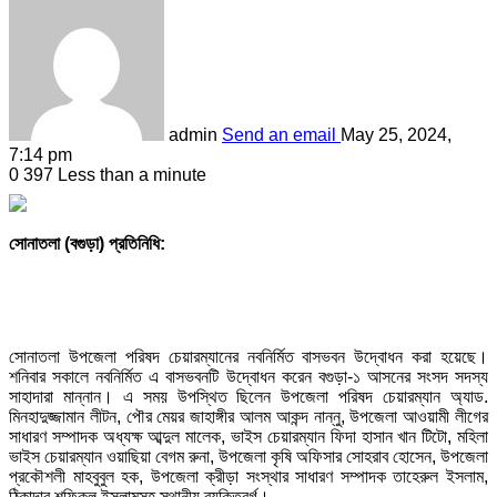
admin
Send an email
May 25, 2024,
7:14 pm
0
397
Less than a minute
সোনাতলা (বগুড়া) প্রতিনিধি:
সোনাতলা উপজেলা পরিষদ চেয়ারম্যানের নবনির্মিত বাসভবন উদ্বোধন করা হয়েছে।
শনিবার সকালে নবনির্মিত এ বাসভবনটি উদ্বোধন করেন বগুড়া-১ আসনের সংসদ সদস্য
সাহাদারা মান্নান। এ সময় উপস্থিত ছিলেন উপজেলা পরিষদ চেয়ারম্যান অ্যাড.
মিনহাদুজ্জামান লীটন, পৌর মেয়র জাহাঙ্গীর আলম আকন্দ নান্নু, উপজেলা আওয়ামী লীগের
সাধারণ সম্পাদক অধ্যক্ষ আব্দুল মালেক, ভাইস চেয়ারম্যান ফিদা হাসান খান টিটো, মহিলা
ভাইস চেয়ারম্যান ওয়াছিয়া বেগম রুনা, উপজেলা কৃষি অফিসার সোহরাব হোসেন, উপজেলা
প্রকৌশলী মাহবুবুল হক, উপজেলা ক্রীড়া সংস্থার সাধারণ সম্পাদক তাহেরুল ইসলাম,
ঠিকাদার শফিকুল ইসলামসহ স্থানীয় ব্যক্তিবর্গ।