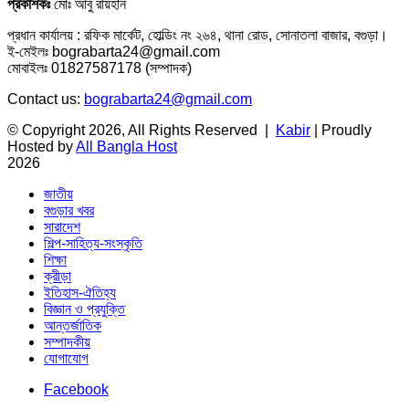
প্রকাশকঃ
মোঃ আবু রায়হান
প্রধান কার্যালয় : রফিক মার্কেট, হোল্ডিং নং ২৬৪, থানা রোড, সোনাতলা বাজার, বগুড়া।
ই-মেইলঃ bograbarta24@gmail.com
মোবাইলঃ 01827587178 (সম্পাদক)
Contact us:
bograbarta24@gmail.com
© Copyright 2026, All Rights Reserved |
Kabir
| Proudly
Hosted by
All Bangla Host
2026
জাতীয়
বগুড়ার খবর
সারাদেশ
শিল্প-সাহিত্য-সংস্কৃতি
শিক্ষা
ক্রীড়া
ইতিহাস-ঐতিহ্য
বিজ্ঞান ও প্রযুক্তি
আন্তর্জাতিক
সম্পাদকীয়
যোগাযোগ
Facebook