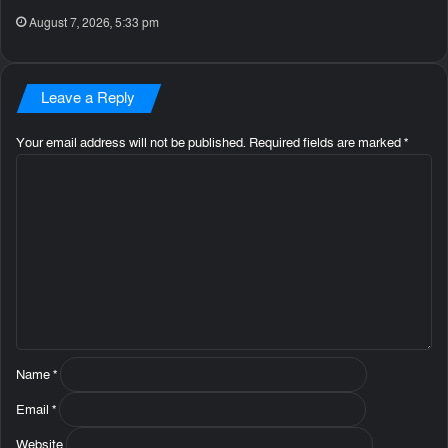
August 7, 2026, 5:33 pm
Leave a Reply
Your email address will not be published.
Required fields are marked
*
C
o
m
m
e
n
t
*
Name
*
Email
*
Website