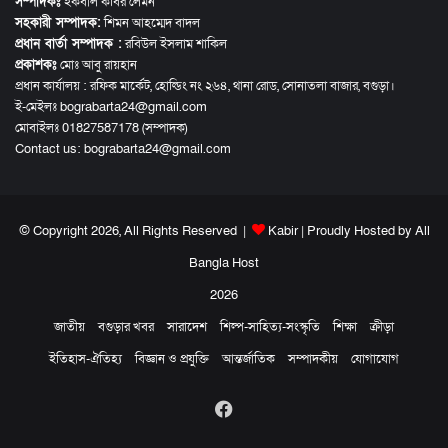
সম্পাদকঃ
ইকবাল কবির লেমন
সহকারী সম্পাদক:
শিমন আহম্মেদ বাদল
প্রধান বার্তা সম্পাদক :
রবিউল ইসলাম শাকিল
প্রকাশকঃ
মোঃ আবু রায়হান
প্রধান কার্যালয় : রফিক মার্কেট, হোল্ডিং নং ২৬৪, থানা রোড, সোনাতলা বাজার, বগুড়া।
ই-মেইলঃ bograbarta24@gmail.com
মোবাইলঃ 01827587178 (সম্পাদক)
Contact us:
bograbarta24@gmail.com
© Copyright 2026, All Rights Reserved |
Kabir
| Proudly Hosted by
All
Bangla Host
2026
জাতীয়
বগুড়ার খবর
সারাদেশ
শিল্প-সাহিত্য-সংস্কৃতি
শিক্ষা
ক্রীড়া
ইতিহাস-ঐতিহ্য
বিজ্ঞান ও প্রযুক্তি
আন্তর্জাতিক
সম্পাদকীয়
যোগাযোগ
Facebook