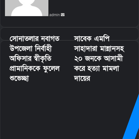
a
n
admin
e
m
a
i
সোনাতলার নবাগত
সাবেক এমপি
l
উপজেলা নির্বাহী
সাহাদারা মান্নানসহ
অফিসার স্বীকৃতি
২০ জনকে আসামী
প্রামানিককে ফুলেল
করে হত্যা মামলা
শুভেচ্ছা
দায়ের