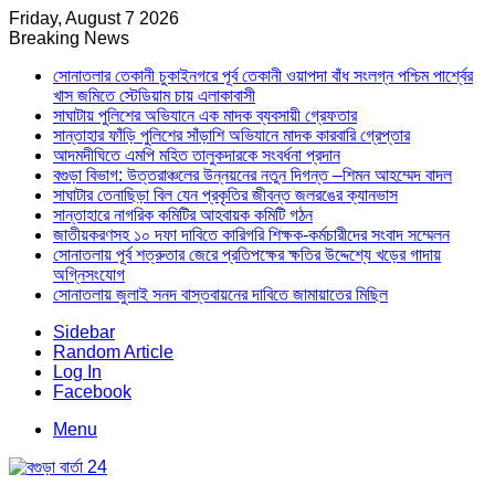
Friday, August 7 2026
Breaking News
সোনাতলার তেকানী চুকাইনগরে পূর্ব তেকানী ওয়াপদা বাঁধ সংলগ্ন পশ্চিম পার্শ্বের
খাস জমিতে স্টেডিয়াম চায় এলাকাবাসী
সাঘাটায় পুলিশের অভিযানে এক মাদক ব্যবসায়ী গ্রেফতার
সান্তাহার ফাঁড়ি পুলিশের সাঁড়াশি অভিযানে মাদক কারবারি গ্রেপ্তার
আদমদীঘিতে এমপি মহিত তালুকদারকে সংবর্ধনা প্রদান
বগুড়া বিভাগ: উত্তরাঞ্চলের উন্নয়নের নতুন দিগন্ত –শিমন আহম্মেদ বাদল
সাঘাটার তেনাছিড়া বিল যেন প্রকৃতির জীবন্ত জলরঙের ক্যানভাস
সান্তাহারে নাগরিক কমিটির আহবায়ক কমিটি গঠন
জাতীয়করণসহ ১০ দফা দাবিতে কারিগরি শিক্ষক-কর্মচারীদের সংবাদ সম্মেলন
সোনাতলায় পূর্ব শত্রুতার জেরে প্রতিপক্ষের ক্ষতির উদ্দেশ্যে খড়ের গাদায়
অগ্নিসংযোগ
সোনাতলায় জুলাই সনদ বাস্তবায়নের দাবিতে জামায়াতের মিছিল
Sidebar
Random Article
Log In
Facebook
Menu