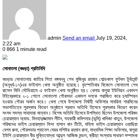
admin
Send an email
July 19, 2024,
2:22 am
0
866
1 minute read
সোনাতলা (বগুড়া) প্রতিনিধি
বগুড়ার সোনাতলায় জাতির পিতা বঙ্গবন্ধু শেখ মুজিবুর রহমান গোল্ডকাপ ফুটবল টুর্নামেন্ট
(অনূর্ধ্ব-১৭)এর ফাইনাল খেলা অনুষ্ঠিত হয়েছে। বৃহস্পতিবার বিকেলে সোনাতলা শেখ
রাসেল মিনি স্টেডিয়ামে এ ফাইনাল খেলা অনুষ্ঠিত হয়। খেলায় বালুয়া ইউনিয়ন একাদশ
টাইব্রেকারে ২-১ গোলে সোনাতলা পৌরসভা একাদশ দলকে পরাজিত করে চ্যাম্পিয়ন
হওয়ার গৌরব অর্জন করে। খেলা শেষে উপজেলা নির্বাহী অফিসার সাবরিনা শারমিনের
সভাপতিত্বে পুরস্কার বিতরণ অনুষ্ঠানে প্রধান অতিথি হিসেবে পুরস্কার বিতরণ করেন
সংসদ সদস্য সাহাদারা মান্নান। বিশেষ অতিথি হিসেবে উপস্থিত ছিলেন উপজেলা পরিষদ
চেয়ারম্যান অ্যাড. মিনহাদুজ্জামান লীটন, সহকারী কমিশনার (ভূমি) খাদিজা খাতুন, উপজেলা
পরিষদের ভাইস চেয়ারম্যান ফিদা হাসান খান টিটো, মহিলা ভাইস চেয়ারম্যান ওয়াছিয়া
বেগম রুনা, পৌরসভার প্যানেল মেয়র মশিউর রহমান রানা, মাধ্যমিক শিক্ষা অফিসার, বালুয়া
ইউপি চেয়ারম্যান বীর মুক্তিযোদ্ধা আব্দুল আজিজ মন্ডল, ক্রীড়া সংস্থার সাধারণ সম্পাদক