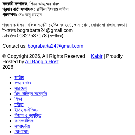
সহকারী সম্পাদক:
শিমন আহম্মেদ বাদল
প্রধান বার্তা সম্পাদক :
রবিউল ইসলাম শাকিল
প্রকাশকঃ
মোঃ আবু রায়হান
প্রধান কার্যালয় : রফিক মার্কেট, হোল্ডিং নং ২৬৪, থানা রোড, সোনাতলা বাজার, বগুড়া।
ই-মেইলঃ bograbarta24@gmail.com
মোবাইলঃ 01827587178 (সম্পাদক)
Contact us:
bograbarta24@gmail.com
© Copyright 2026, All Rights Reserved |
Kabir
| Proudly
Hosted by
All Bangla Host
2026
জাতীয়
বগুড়ার খবর
সারাদেশ
শিল্প-সাহিত্য-সংস্কৃতি
শিক্ষা
ক্রীড়া
ইতিহাস-ঐতিহ্য
বিজ্ঞান ও প্রযুক্তি
আন্তর্জাতিক
সম্পাদকীয়
যোগাযোগ