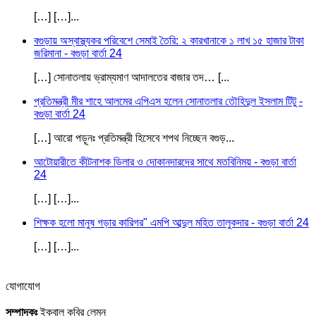
[…] […]...
বগুড়ায় অস্বাস্থ্যকর পরিবেশে সেমাই তৈরি: ২ কারখানাকে ১ লাখ ১৫ হাজার টাকা
জরিমানা - বগুড়া বার্তা 24
[…] সোনাতলায় ভ্রাম্যমাণ আদালতের বাজার তদ… [...
প্রতিমন্ত্রী মীর শাহে আলমের এপিএস হলেন সোনাতলার তৌহিদুল ইসলাম টিটু -
বগুড়া বার্তা 24
[…] আরো পড়ূনঃ প্রতিমন্ত্রী হিসেবে শপথ নিচ্ছেন বগুড়...
আটোয়ারীতে কীটনাশক ডিলার ও দোকানদারদের সাথে মতবিনিময় - বগুড়া বার্তা
24
[…] […]...
শিক্ষক হলো মানুষ গড়ার কারিগর" এমপি আব্দুল মহিত তালুকদার - বগুড়া বার্তা 24
[…] […]...
যোগাযোগ
সম্পাদকঃ
ইকবাল কবির লেমন