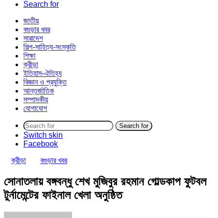
Search for
জাতীয়
বগুড়ার খবর
সারাদেশ
শিল্প-সাহিত্য-সংস্কৃতি
শিক্ষা
ক্রীড়া
ইতিহাস-ঐতিহ্য
বিজ্ঞান ও প্রযুক্তি
আন্তর্জাতিক
সম্পাদকীয়
যোগাযোগ
Search for
Switch skin
Facebook
ক্রীড়া
বগুড়ার খবর
সোনাতলায় বঙ্গবন্ধু শেখ মুজিবুর রহমান গোল্ডকাপ ফুটবল
টুর্নামেন্টের ফাইনাল খেলা অনুষ্ঠিত