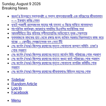
Sunday, August 9 2026
Breaking News
বগুড়া’র উন্নয়নে স্বপ্নদ্রষ্টা ও স্বপ্ন বাস্তবায়নকারী এক মহিরূহের জীবনাবসান
– – ইকবাল কবির লেমন
ধুনটে প্রবাসী রহস্যজনক মৃত্যুর সুষ্ঠু তদন্ত ও বিচার দাবিতে মানববন্ধন
সাংগঠনিক কার্যক্রম জোরদারে সাঘাটায় বিএনপির মতবিনিময় সভা
আদমদীঘিতে হিন্দু মহিলার শ্লীলতাহানির অভিযোগে যুবক গ্রেপ্তার
যুবসমাজকে মাদকের হাত থেকে রক্ষার জন্য বর্তমান সরকার নিরলসভাবে কাজ করে
যাচ্ছে – কেন্দ্রীয় স্বেচ্ছাসেবক দল নেতা টিটু
লেঃ কর্নেল (অবঃ) জিল্লুর রহমানের মৃতূতে সোনাতলা কল্যাণ সমিতি, ঢাকা’র
শোক প্রকাশ
লেঃ কর্নেল (অবঃ) জিল্লুর রহমানের মৃতূতে মার্ভেল বিডি পরিবারের শোক প্রকাশ
লেঃ কর্নেল (অবঃ) জিল্লুর রহমানের মৃতূতে বগুড়া বার্তা পরিবারের শোক প্রকাশ
লেঃ কর্নেল (অবঃ) জিল্লুর রহমানের মৃতূতে সোনাতলা নাগরিক কমিটির শোক
প্রকাশ
লেঃ কর্নেল (অবঃ) জিল্লুর রহমানের জীবনাবসানঃ বিভিন্ন মহলের শোক
Sidebar
Random Article
Log In
Facebook
Menu