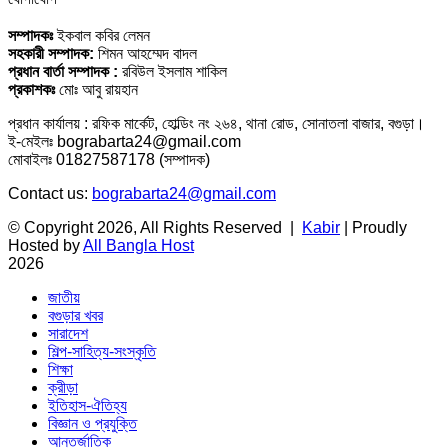
সম্পাদকঃ
ইকবাল কবির লেমন
সহকারী সম্পাদক:
শিমন আহম্মেদ বাদল
প্রধান বার্তা সম্পাদক :
রবিউল ইসলাম শাকিল
প্রকাশকঃ
মোঃ আবু রায়হান
প্রধান কার্যালয় : রফিক মার্কেট, হোল্ডিং নং ২৬৪, থানা রোড, সোনাতলা বাজার, বগুড়া।
ই-মেইলঃ bograbarta24@gmail.com
মোবাইলঃ 01827587178 (সম্পাদক)
Contact us:
bograbarta24@gmail.com
© Copyright 2026, All Rights Reserved |
Kabir
| Proudly
Hosted by
All Bangla Host
2026
জাতীয়
বগুড়ার খবর
সারাদেশ
শিল্প-সাহিত্য-সংস্কৃতি
শিক্ষা
ক্রীড়া
ইতিহাস-ঐতিহ্য
বিজ্ঞান ও প্রযুক্তি
আন্তর্জাতিক