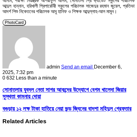
আনাম, পরীক্ষা নিয়ন্ত্রক আশরাফুল আলম, সোনাতলা প্রি ক্যাডেট স্কুলের পরিচালক
আব্দুল হান্নান, হরিখালী প্রিপারেটরী স্কুলের পরিচালক সাজেদুর রহমান জুয়েল, প্রতিভা
আদর্শ শিশু নিকেতনের পরিচালক আবু হানিফ ও শিক্ষক আব্দুল্লাহ-আল মামুন।
PhotoCard
admin
Send an email
December 6,
2025, 7:32 pm
0
632
Less than a minute
সোনাতলায় যুবদল নেতা সাগর আকন্দের উদ্যোগে বেগম খালেদা জিয়ার
সুস্থতা কামনায় দোয়া
বগুড়ায় ১২ লক্ষ টাকা হাতিয়ে নেয়া ভন্ড জ্বিনের বাদশা মহিদুল গ্রেফতার
Related Articles