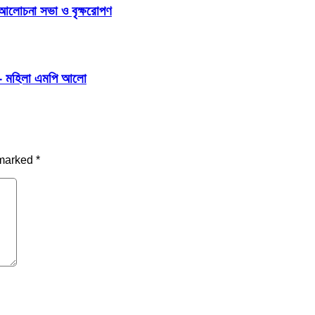
 আলোচনা সভা ও বৃক্ষরোপণ
বে- মহিলা এমপি আলো
 marked
*