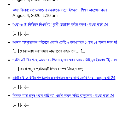
বগুড়া বিভাগ: উত্তরাঞ্চলের উন্নয়নের নতুন দিগন্ত –শিমন আহম্মেদ বাদল
August 4, 2026, 1:10 am
বগুড়া-৬ উপনির্বাচনে বিএনপির প্রার্থী রেজাউল করিম বাদশা - বগুড়া বার্তা 24
[…] […]...
বগুড়ায় অস্বাস্থ্যকর পরিবেশে সেমাই তৈরি: ২ কারখানাকে ১ লাখ ১৫ হাজার টাকা জরি
[…] সোনাতলায় ভ্রাম্যমাণ আদালতের বাজার তদ… [...
প্রতিমন্ত্রী মীর শাহে আলমের এপিএস হলেন সোনাতলার তৌহিদুল ইসলাম টিটু - বগুড়
[…] আরো পড়ূনঃ প্রতিমন্ত্রী হিসেবে শপথ নিচ্ছেন বগুড়...
আটোয়ারীতে কীটনাশক ডিলার ও দোকানদারদের সাথে মতবিনিময় - বগুড়া বার্তা 24
[…] […]...
শিক্ষক হলো মানুষ গড়ার কারিগর" এমপি আব্দুল মহিত তালুকদার - বগুড়া বার্তা 24
[…] […]...