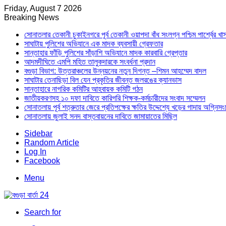
Friday, August 7 2026
Breaking News
সোনাতলার তেকানী চুকাইনগরে পূর্ব তেকানী ওয়াপদা বাঁধ সংলগ্ন পশ্চিম পার্শ্বের খ
সাঘাটায় পুলিশের অভিযানে এক মাদক ব্যবসায়ী গ্রেফতার
সান্তাহার ফাঁড়ি পুলিশের সাঁড়াশি অভিযানে মাদক কারবারি গ্রেপ্তার
আদমদীঘিতে এমপি মহিত তালুকদারকে সংবর্ধনা প্রদান
বগুড়া বিভাগ: উত্তরাঞ্চলের উন্নয়নের নতুন দিগন্ত –শিমন আহম্মেদ বাদল
সাঘাটার তেনাছিড়া বিল যেন প্রকৃতির জীবন্ত জলরঙের ক্যানভাস
সান্তাহারে নাগরিক কমিটির আহবায়ক কমিটি গঠন
জাতীয়করণসহ ১০ দফা দাবিতে কারিগরি শিক্ষক-কর্মচারীদের সংবাদ সম্মেলন
সোনাতলায় পূর্ব শত্রুতার জেরে প্রতিপক্ষের ক্ষতির উদ্দেশ্যে খড়ের গাদায় অগ্নিস
সোনাতলায় জুলাই সনদ বাস্তবায়নের দাবিতে জামায়াতের মিছিল
Sidebar
Random Article
Log In
Facebook
Menu
Search for