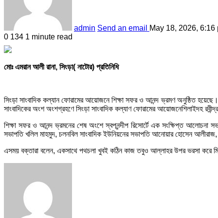
admin
Send an email
May 18, 2026, 6:16
0
134
1 minute read
মোঃ এমরান আলী রানা, সিংড়া( নাটোর) প্রতিনিধি
সিংড়া সাংবাদিক কল্যান ফোরামের আয়োজনে শিক্ষা সফর ও আনন্দ ভ্রমণ অনুষ্ঠিত হয়েছে। 
সাংবাদিকের অংশ অংশগ্রহণে সিংড়া সাংবাদিক কল্যাণ ফোরামের আয়োজনেশিলাইদহ রবীন্দ্রনাথ কু
শিক্ষা সফর ও আনন্দ ভ্রমনের শেষ অংশে স্বপ্নন্দীপ রিসোর্টে এক সংক্ষিপ্ত আলোচনা স
সভাপতি খলিল মাহমুদ, চলনবিল সাংবাদিক ইউনিয়নের সভাপতি আনোয়ার হোসেন আলীরাজ, মডেল প
এসময় বক্তারা বলেন, একসাথে পথচলা খুবই কঠিন কাজ তবুও আল্লাহর উপর ভরসা করে মিলেমিশ