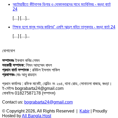
আটোয়ারীতে কীটনাশক ডিলার ও দোকানদারদের সাথে মতবিনিময় - বগুড়া বার্তা
24
[…] […]...
শিক্ষক হলো মানুষ গড়ার কারিগর" এমপি আব্দুল মহিত তালুকদার - বগুড়া বার্তা 24
[…] […]...
যোগাযোগ
সম্পাদকঃ
ইকবাল কবির লেমন
সহকারী সম্পাদক:
শিমন আহম্মেদ বাদল
প্রধান বার্তা সম্পাদক :
রবিউল ইসলাম শাকিল
প্রকাশকঃ
মোঃ আবু রায়হান
প্রধান কার্যালয় : রফিক মার্কেট, হোল্ডিং নং ২৬৪, থানা রোড, সোনাতলা বাজার, বগুড়া।
ই-মেইলঃ bograbarta24@gmail.com
মোবাইলঃ 01827587178 (সম্পাদক)
Contact us:
bograbarta24@gmail.com
© Copyright 2026, All Rights Reserved |
Kabir
| Proudly
Hosted by
All Bangla Host