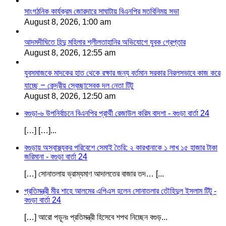
সাংগঠনিক কার্যক্রম জোরদারে সাঘাটায় বিএনপির মতবিনিময় সভা
August 8, 2026, 1:00 am
আদমদীঘিতে হিন্দু মহিলার শ্লীলতাহানির অভিযোগে যুবক গ্রেপ্তার
August 8, 2026, 12:55 am
যুবসমাজকে মাদকের হাত থেকে রক্ষার জন্য বর্তমান সরকার নিরলসভাবে কাজ করে
যাচ্ছে – কেন্দ্রীয় স্বেচ্ছাসেবক দল নেতা টিটু
August 8, 2026, 12:50 am
বগুড়া-৬ উপনির্বাচনে বিএনপির প্রার্থী রেজাউল করিম বাদশা - বগুড়া বার্তা 24
[…] […]...
বগুড়ায় অস্বাস্থ্যকর পরিবেশে সেমাই তৈরি: ২ কারখানাকে ১ লাখ ১৫ হাজার টাকা
জরিমানা - বগুড়া বার্তা 24
[…] সোনাতলায় ভ্রাম্যমাণ আদালতের বাজার তদ… [...
প্রতিমন্ত্রী মীর শাহে আলমের এপিএস হলেন সোনাতলার তৌহিদুল ইসলাম টিটু -
বগুড়া বার্তা 24
[…] আরো পড়ূনঃ প্রতিমন্ত্রী হিসেবে শপথ নিচ্ছেন বগুড়...