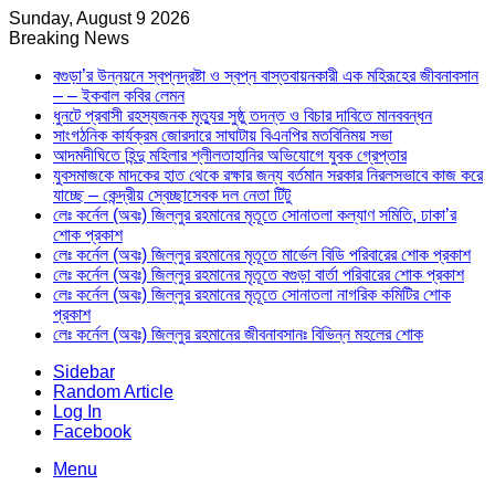
Sunday, August 9 2026
Breaking News
বগুড়া’র উন্নয়নে স্বপ্নদ্রষ্টা ও স্বপ্ন বাস্তবায়নকারী এক মহিরূহের জীবনাবসান
– – ইকবাল কবির লেমন
ধুনটে প্রবাসী রহস্যজনক মৃত্যুর সুষ্ঠু তদন্ত ও বিচার দাবিতে মানববন্ধন
সাংগঠনিক কার্যক্রম জোরদারে সাঘাটায় বিএনপির মতবিনিময় সভা
আদমদীঘিতে হিন্দু মহিলার শ্লীলতাহানির অভিযোগে যুবক গ্রেপ্তার
যুবসমাজকে মাদকের হাত থেকে রক্ষার জন্য বর্তমান সরকার নিরলসভাবে কাজ করে
যাচ্ছে – কেন্দ্রীয় স্বেচ্ছাসেবক দল নেতা টিটু
লেঃ কর্নেল (অবঃ) জিল্লুর রহমানের মৃতূতে সোনাতলা কল্যাণ সমিতি, ঢাকা’র
শোক প্রকাশ
লেঃ কর্নেল (অবঃ) জিল্লুর রহমানের মৃতূতে মার্ভেল বিডি পরিবারের শোক প্রকাশ
লেঃ কর্নেল (অবঃ) জিল্লুর রহমানের মৃতূতে বগুড়া বার্তা পরিবারের শোক প্রকাশ
লেঃ কর্নেল (অবঃ) জিল্লুর রহমানের মৃতূতে সোনাতলা নাগরিক কমিটির শোক
প্রকাশ
লেঃ কর্নেল (অবঃ) জিল্লুর রহমানের জীবনাবসানঃ বিভিন্ন মহলের শোক
Sidebar
Random Article
Log In
Facebook
Menu