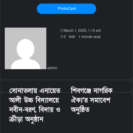
PhotoCard
S
March 1, 2025, 1:15 am
e
0
646
1 minute read
n
d
a
n
admin
e
m
a
i
সোনাতলায় এনায়েত
শিবগঞ্জে নাগরিক
l
আলী উচ্চ বিদ্যালয়ে
ঐক্য'র সমাবেশ
নবীন-বরণ, বিদায় ও
অনুষ্ঠিত
ক্রীড়া অনুষ্ঠান