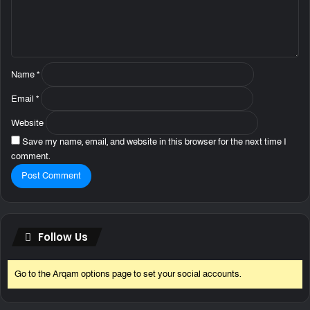
n
t
*
Name
*
Email
*
Website
Save my name, email, and website in this browser for the next time I
comment.
Follow Us
Go to the Arqam options page to set your social accounts.