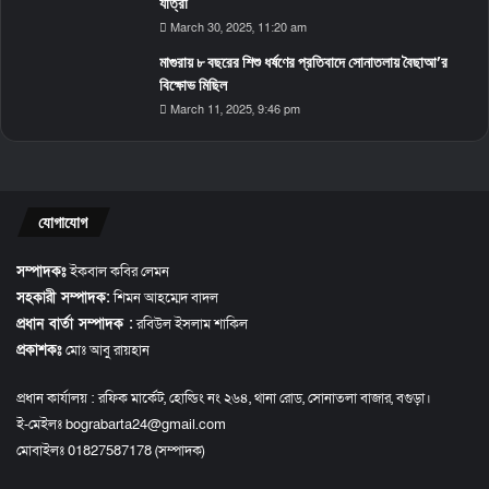
যাত্রা
March 30, 2025, 11:20 am
মাগুরায় ৮ বছরের শিশু ধর্ষণের প্রতিবাদে সোনাতলায় বৈছাআ’র
বিক্ষোভ মিছিল
March 11, 2025, 9:46 pm
যোগাযোগ
সম্পাদকঃ
ইকবাল কবির লেমন
সহকারী সম্পাদক:
শিমন আহম্মেদ বাদল
প্রধান বার্তা সম্পাদক :
রবিউল ইসলাম শাকিল
প্রকাশকঃ
মোঃ আবু রায়হান
প্রধান কার্যালয় : রফিক মার্কেট, হোল্ডিং নং ২৬৪, থানা রোড, সোনাতলা বাজার, বগুড়া।
ই-মেইলঃ bograbarta24@gmail.com
মোবাইলঃ 01827587178 (সম্পাদক)