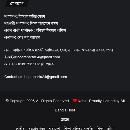
যোগাযোগ
সম্পাদকঃ
ইকবাল কবির লেমন
সহকারী সম্পাদক:
শিমন আহম্মেদ বাদল
প্রধান বার্তা সম্পাদক :
রবিউল ইসলাম শাকিল
প্রকাশকঃ
মোঃ আবু রায়হান
প্রধান কার্যালয় : রফিক মার্কেট, হোল্ডিং নং ২৬৪, থানা রোড, সোনাতলা বাজার, বগুড়া।
ই-মেইলঃ bograbarta24@gmail.com
মোবাইলঃ 01827587178 (সম্পাদক)
Contact us:
bograbarta24@gmail.com
© Copyright 2026, All Rights Reserved |
Kabir
| Proudly Hosted by
All
Bangla Host
2026
জাতীয়
বগুড়ার খবর
সারাদেশ
শিল্প-সাহিত্য-সংস্কৃতি
শিক্ষা
ক্রীড়া