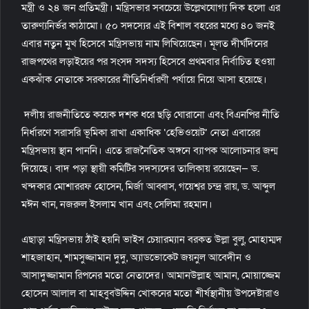
মন্ত্রী ও ২৪ জন প্রতিমন্ত্রী। মন্ত্রিসভার সবচেয়ে উল্লেখযোগ্য দিক হলো এর
তারুণ্যনির্ভর কাঠামো। ৫০ সদস্যের এই বিশাল বহরের মধ্যে ৪০ জনই
এবার নতুন মুখ হিসেবে মন্ত্রিসভায় নাম লিখিয়েছেন। মূলত দীর্ঘদিনের
রাজপথের লড়াইয়ের পর সংসদ সদস্য হিসেবে প্রথমবার নির্বাচিত হওয়া
একঝাঁক নেতাকে সরকারের নীতিনির্ধারণী পর্যায়ে নিয়ে আসা হয়েছে।
দলীয় রাজনীতিতে কয়েক দশক ধরে ছড়ি ঘোরানো এবং বিএনপির নীতি
নির্ধারণে সরাসরি ভূমিকা রাখা একাধিক ‘হেভিওয়েট’ নেতা এবারের
মন্ত্রিসভায় স্থান পাননি। এতে রাজনৈতিক অঙ্গনে ব্যাপক আলোচনার জন্ম
দিয়েছে। বাদ পড়া স্থায়ী কমিটির সদস্যদের তালিকায় রয়েছেন— ড.
খন্দকার মোশাররফ হোসেন, মির্জা আব্বাস, গয়েশ্বর চন্দ্র রায়, ড. আব্দুল
মঈন খান, নজরুল ইসলাম খান এবং সেলিমা রহমান।
এছাড়া মন্ত্রিসভায় ঠাঁই হয়নি ভাইস চেয়ারম্যান বরকত উল্লা বুলু, মোহাম্মদ
শাহজাহান, শামসুজ্জামান দুদু, অ্যাডভোকেট জয়নুল আবেদীন ও
আসাদুজ্জামান রিপনের মতো নেতাদের। আমানউল্লাহ আমান, মোয়াজ্জেম
হোসেন আলাল বা মাহবুবউদ্দিন খোকনের মতো শীর্ষস্থানীয় উপদেষ্টারাও