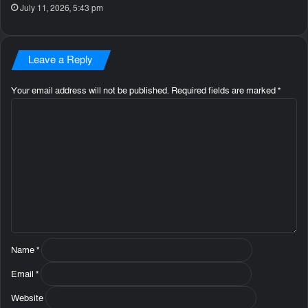
July 11, 2026, 5:43 pm
Leave a Reply
Your email address will not be published.
Required fields are marked
*
C
o
m
m
e
n
t
*
Name
*
Email
*
Website