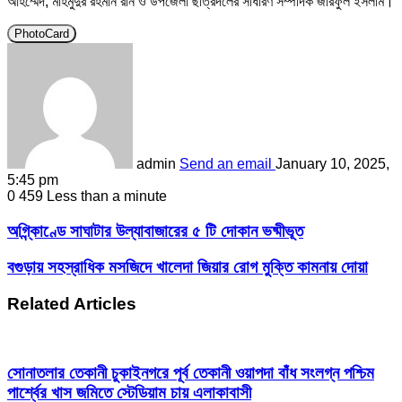
আহম্মেদ, মাহমুদুর রহমান রনি ও উপজেলা ছাত্রদলের সাধারণ সম্পাদক জরিফুল ইসলাম।
PhotoCard
admin
Send an email
January 10, 2025,
5:45 pm
0
459
Less than a minute
অগ্নি্কাণ্ডে সাঘাটার উল্যাবাজারের ৫ টি দোকান ভষ্মীভূত
বগুড়ায় সহস্রাধিক মসজিদে খালেদা জিয়ার রোগ মুক্তি কামনায় দোয়া
Related Articles
সোনাতলার তেকানী চুকাইনগরে পূর্ব তেকানী ওয়াপদা বাঁধ সংলগ্ন পশ্চিম
পার্শ্বের খাস জমিতে স্টেডিয়াম চায় এলাকাবাসী