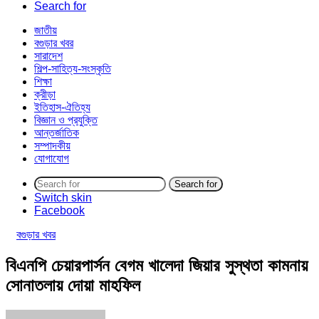
Search for
জাতীয়
বগুড়ার খবর
সারাদেশ
শিল্প-সাহিত্য-সংস্কৃতি
শিক্ষা
ক্রীড়া
ইতিহাস-ঐতিহ্য
বিজ্ঞান ও প্রযুক্তি
আন্তর্জাতিক
সম্পাদকীয়
যোগাযোগ
Search for
Switch skin
Facebook
বগুড়ার খবর
বিএনপি চেয়ারপার্সন বেগম খালেদা জিয়ার সুস্থতা কামনায়
সোনাতলায় দোয়া মাহফিল