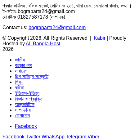
প্রধান কার্যালয় : রফিক মার্কেট, হোল্ডিং নং ২৬৪, থানা রোড, সোনাতলা বাজার, বগুড়া।
ই-মেইলঃ bograbarta24@gmail.com
মোবাইলঃ 01827587178 (সম্পাদক)
Contact us:
bograbarta24@gmail.com
© Copyright 2026, All Rights Reserved |
Kabir
| Proudly
Hosted by
All Bangla Host
2026
জাতীয়
বগুড়ার খবর
সারাদেশ
শিল্প-সাহিত্য-সংস্কৃতি
শিক্ষা
ক্রীড়া
ইতিহাস-ঐতিহ্য
বিজ্ঞান ও প্রযুক্তি
আন্তর্জাতিক
সম্পাদকীয়
যোগাযোগ
Facebook
Facebook
Twitter
WhatsApp
Telegram
Viber