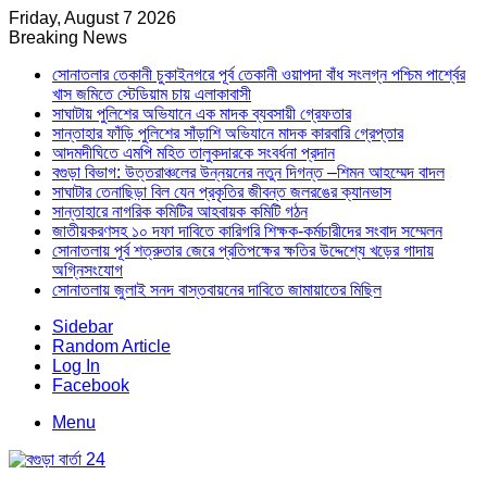
Friday, August 7 2026
Breaking News
সোনাতলার তেকানী চুকাইনগরে পূর্ব তেকানী ওয়াপদা বাঁধ সংলগ্ন পশ্চিম পার্শ্বের
খাস জমিতে স্টেডিয়াম চায় এলাকাবাসী
সাঘাটায় পুলিশের অভিযানে এক মাদক ব্যবসায়ী গ্রেফতার
সান্তাহার ফাঁড়ি পুলিশের সাঁড়াশি অভিযানে মাদক কারবারি গ্রেপ্তার
আদমদীঘিতে এমপি মহিত তালুকদারকে সংবর্ধনা প্রদান
বগুড়া বিভাগ: উত্তরাঞ্চলের উন্নয়নের নতুন দিগন্ত –শিমন আহম্মেদ বাদল
সাঘাটার তেনাছিড়া বিল যেন প্রকৃতির জীবন্ত জলরঙের ক্যানভাস
সান্তাহারে নাগরিক কমিটির আহবায়ক কমিটি গঠন
জাতীয়করণসহ ১০ দফা দাবিতে কারিগরি শিক্ষক-কর্মচারীদের সংবাদ সম্মেলন
সোনাতলায় পূর্ব শত্রুতার জেরে প্রতিপক্ষের ক্ষতির উদ্দেশ্যে খড়ের গাদায়
অগ্নিসংযোগ
সোনাতলায় জুলাই সনদ বাস্তবায়নের দাবিতে জামায়াতের মিছিল
Sidebar
Random Article
Log In
Facebook
Menu