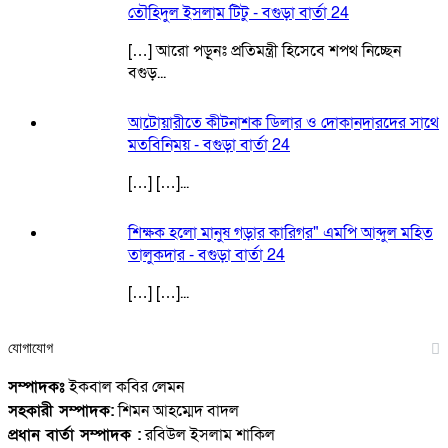
তৌহিদুল ইসলাম টিটু - বগুড়া বার্তা 24
[…] আরো পড়ূনঃ প্রতিমন্ত্রী হিসেবে শপথ নিচ্ছেন
বগুড়...
আটোয়ারীতে কীটনাশক ডিলার ও দোকানদারদের সাথে
মতবিনিময় - বগুড়া বার্তা 24
[…] […]...
শিক্ষক হলো মানুষ গড়ার কারিগর" এমপি আব্দুল মহিত
তালুকদার - বগুড়া বার্তা 24
[…] […]...
যোগাযোগ
সম্পাদকঃ
ইকবাল কবির লেমন
সহকারী সম্পাদক:
শিমন আহম্মেদ বাদল
প্রধান বার্তা সম্পাদক :
রবিউল ইসলাম শাকিল