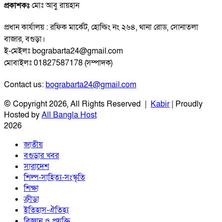
প্রকাশকঃ
মোঃ আবু রায়হান
প্রধান কার্যালয় : রফিক মার্কেট, হোল্ডিং নং ২৬৪, থানা রোড, সোনাতলা
বাজার, বগুড়া।
ই-মেইলঃ bograbarta24@gmail.com
মোবাইলঃ 01827587178 (সম্পাদক)
Contact us:
bograbarta24@gmail.com
© Copyright 2026, All Rights Reserved |
Kabir
| Proudly
Hosted by
All Bangla Host
2026
জাতীয়
বগুড়ার খবর
সারাদেশ
শিল্প-সাহিত্য-সংস্কৃতি
শিক্ষা
ক্রীড়া
ইতিহাস-ঐতিহ্য
বিজ্ঞান ও প্রযুক্তি