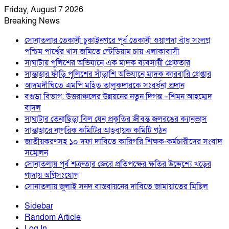
Friday, August 7 2026
Breaking News
সোনাতলার তেকানী চুকাইনগরে পূর্ব তেকানী ওয়াপদা বাঁধ সংলগ্ন
পশ্চিম পার্শ্বের খাস জমিতে স্টেডিয়াম চায় এলাকাবাসী
সাঘাটায় পুলিশের অভিযানে এক মাদক ব্যবসায়ী গ্রেফতার
সান্তাহার ফাঁড়ি পুলিশের সাঁড়াশি অভিযানে মাদক কারবারি গ্রেপ্তার
আদমদীঘিতে এমপি মহিত তালুকদারকে সংবর্ধনা প্রদান
বগুড়া বিভাগ: উত্তরাঞ্চলের উন্নয়নের নতুন দিগন্ত –শিমন আহম্মেদ
বাদল
সাঘাটার তেনাছিড়া বিল যেন প্রকৃতির জীবন্ত জলরঙের ক্যানভাস
সান্তাহারে নাগরিক কমিটির আহবায়ক কমিটি গঠন
জাতীয়করণসহ ১০ দফা দাবিতে কারিগরি শিক্ষক-কর্মচারীদের সংবাদ
সম্মেলন
সোনাতলায় পূর্ব শত্রুতার জেরে প্রতিপক্ষের ক্ষতির উদ্দেশ্যে খড়ের
গাদায় অগ্নিসংযোগ
সোনাতলায় জুলাই সনদ বাস্তবায়নের দাবিতে জামায়াতের মিছিল
Sidebar
Random Article
Log In