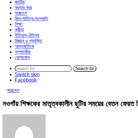
জাতীয়
বগুড়ার খবর
সারাদেশ
শিল্প-সাহিত্য-সংস্কৃতি
শিক্ষা
ক্রীড়া
ইতিহাস-ঐতিহ্য
বিজ্ঞান ও প্রযুক্তি
আন্তর্জাতিক
সম্পাদকীয়
যোগাযোগ
Search for
Switch skin
Facebook
সারাদেশ
নওগাঁয় শিক্ষকের মাতৃত্বকালীন ছুটির সময়ের বেতন ফেরত ন