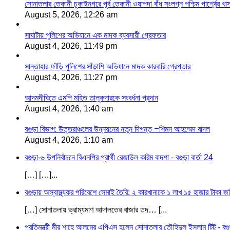
সোনাতলার তেকানী চুকাইনগরে পূর্ব তেকানী ওয়াপদা বাঁধ সংলগ্ন পশ্চিম পার্শ্বের খ
August 5, 2026, 12:26 am
সাঘাটায় পুলিশের অভিযানে এক মাদক ব্যবসায়ী গ্রেফতার
August 4, 2026, 11:49 pm
সান্তাহার ফাঁড়ি পুলিশের সাঁড়াশি অভিযানে মাদক কারবারি গ্রেপ্তার
August 4, 2026, 11:27 pm
আদমদীঘিতে এমপি মহিত তালুকদারকে সংবর্ধনা প্রদান
August 4, 2026, 1:40 am
বগুড়া বিভাগ: উত্তরাঞ্চলের উন্নয়নের নতুন দিগন্ত –শিমন আহম্মেদ বাদল
August 4, 2026, 1:10 am
বগুড়া-৬ উপনির্বাচনে বিএনপির প্রার্থী রেজাউল করিম বাদশা - বগুড়া বার্তা 24
[…] […]...
বগুড়ায় অস্বাস্থ্যকর পরিবেশে সেমাই তৈরি: ২ কারখানাকে ১ লাখ ১৫ হাজার টাকা জরি
[…] সোনাতলায় ভ্রাম্যমাণ আদালতের বাজার তদ… [...
প্রতিমন্ত্রী মীর শাহে আলমের এপিএস হলেন সোনাতলার তৌহিদুল ইসলাম টিটু - বগুড়