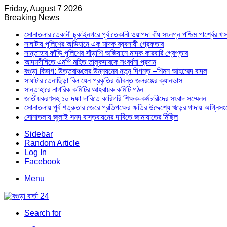
Friday, August 7 2026
Breaking News
সোনাতলার তেকানী চুকাইনগরে পূর্ব তেকানী ওয়াপদা বাঁধ সংলগ্ন পশ্চিম পার্শ্বের খ
সাঘাটায় পুলিশের অভিযানে এক মাদক ব্যবসায়ী গ্রেফতার
সান্তাহার ফাঁড়ি পুলিশের সাঁড়াশি অভিযানে মাদক কারবারি গ্রেপ্তার
আদমদীঘিতে এমপি মহিত তালুকদারকে সংবর্ধনা প্রদান
বগুড়া বিভাগ: উত্তরাঞ্চলের উন্নয়নের নতুন দিগন্ত –শিমন আহম্মেদ বাদল
সাঘাটার তেনাছিড়া বিল যেন প্রকৃতির জীবন্ত জলরঙের ক্যানভাস
সান্তাহারে নাগরিক কমিটির আহবায়ক কমিটি গঠন
জাতীয়করণসহ ১০ দফা দাবিতে কারিগরি শিক্ষক-কর্মচারীদের সংবাদ সম্মেলন
সোনাতলায় পূর্ব শত্রুতার জেরে প্রতিপক্ষের ক্ষতির উদ্দেশ্যে খড়ের গাদায় অগ্নিস
সোনাতলায় জুলাই সনদ বাস্তবায়নের দাবিতে জামায়াতের মিছিল
Sidebar
Random Article
Log In
Facebook
Menu
Search for