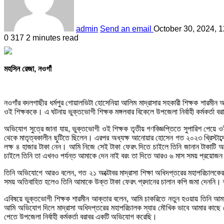
admin
Send an email
October 30, 2024, 
0
317
2 minutes read
মহসিন রেজা, নওগাঁ
নওগাঁর বদলগাছীর ধর্মপুর গোয়ালভিটা হোসেনিয়া আলিম মাদ্রাসার সহকারী শিক্ষক শারম
ওই শিক্ষককে। এ ঘটনায় ভুক্তভোগী শিক্ষক মঙ্গলবার বিকেলে উপজেলা নির্বাহী কর্মকর্ত
অভিযোগ সুত্রে জানা যায়, ভুক্তভোগী ওই শিক্ষক তৃতীয় গণবিজ্ঞপ্তিতে সুপারিশ পেয়ে ও
থেকে মাতৃত্বকালীন ছুটিতে ছিলেন। এরপর অধ্যক্ষ আনোয়ার হোসেন গত ২০২৩ খ্রিস্টাব্দ
লক্ষ ৪ হাজার টাকা নেন। আমি নিজে সেই টাকা ফেরৎ দিতে চাইলে তিনি জানান টাকাটি অধ
চাইলে তিনি তা এখনও পর্যন্ত আমাকে দেন নাই বরং তা দিতে আরও ৬ মাস সময় প্রয়োজন ব
তিনি অভিযোগে আরও বলেন, গত ২১ অক্টোবর মাদ্রাসা শিক্ষা অধিদপ্তরের মহাপরিচালকের কার্
সময় অতিবাহিত হলেও তিনি আমাকে উক্ত টাকা ফেরৎ প্রদানের চালান কপি জমা দেননি। তাই
এবিষয়ে ভুক্তভোগী শিক্ষক শারমীন আক্তার বলেন, আমি চাকরিতে নতুন হওয়ায় তিনি আমাক
আমি অভিযোগ দিলে মাদ্রাসা অধিদপ্তরের মহাপরিচালক স্যার মৌখিক ভাবে আমার কাছে 
পেতে উপজেলা নির্বাহী কর্মকর্তা বরাবর একটি অভিযোগ করেছি।