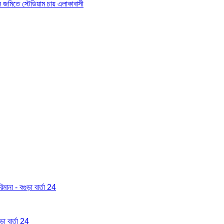
াস জমিতে স্টেডিয়াম চায় এলাকাবাসী
মানা - বগুড়া বার্তা 24
া বার্তা 24