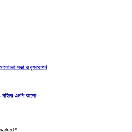
 আলোচনা সভা ও বৃক্ষরোপণ
বে- মহিলা এমপি আলো
 marked
*