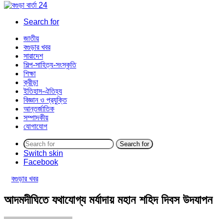
Search for
জাতীয়
বগুড়ার খবর
সারাদেশ
শিল্প-সাহিত্য-সংস্কৃতি
শিক্ষা
ক্রীড়া
ইতিহাস-ঐতিহ্য
বিজ্ঞান ও প্রযুক্তি
আন্তর্জাতিক
সম্পাদকীয়
যোগাযোগ
Search for
Switch skin
Facebook
বগুড়ার খবর
আদমদীঘিতে যথাযোগ্য মর্যাদায় মহান শহিদ দিবস উদযাপন