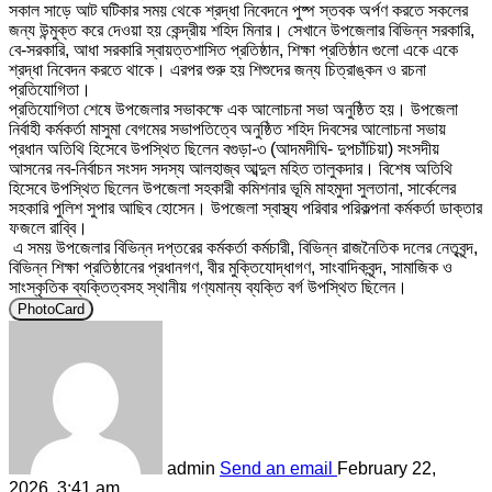
সকাল সাড়ে আট ঘটিকার সময় থেকে শ্রদ্ধা নিবেদনে পুষ্প স্তবক অর্পণ করতে সকলের
জন্য উন্মুক্ত করে দেওয়া হয় কেন্দ্রীয় শহিদ মিনার। সেখানে উপজেলার বিভিন্ন সরকারি,
বে-সরকারি, আধা সরকারি স্বায়ত্তশাসিত প্রতিষ্ঠান, শিক্ষা প্রতিষ্ঠান গুলো একে একে
শ্রদ্ধা নিবেদন করতে থাকে। এরপর শুরু হয় শিশুদের জন্য চিত্রাঙ্কন ও রচনা
প্রতিযোগিতা।
প্রতিযোগিতা শেষে উপজেলার সভাকক্ষে এক আলোচনা সভা অনুষ্ঠিত হয়। উপজেলা
নির্বাহী কর্মকর্তা মাসুমা বেগমের সভাপতিত্বে অনুষ্ঠিত শহিদ দিবসের আলোচনা সভায়
প্রধান অতিথি হিসেবে উপস্থিত ছিলেন বগুড়া-৩ (আদমদীঘি- দুপচাঁচিয়া) সংসদীয়
আসনের নব-নির্বাচন সংসদ সদস্য আলহাজ্ব আব্দুল মহিত তালুকদার। বিশেষ অতিথি
হিসেবে উপস্থিত ছিলেন উপজেলা সহকারী কমিশনার ভূমি মাহমুদা সুলতানা, সার্কেলের
সহকারি পুলিশ সুপার আছিব হোসেন। উপজেলা স্বাস্থ্য পরিবার পরিকল্পনা কর্মকর্তা ডাক্তার
ফজলে রাব্বি।
এ সময় উপজেলার বিভিন্ন দপ্তরের কর্মকর্তা কর্মচারী, বিভিন্ন রাজনৈতিক দলের নেতৃবৃন্দ,
বিভিন্ন শিক্ষা প্রতিষ্ঠানের প্রধানগণ, বীর মুক্তিযোদ্ধাগণ, সাংবাদিকবৃন্দ, সামাজিক ও
সাংস্কৃতিক ব্যক্তিত্বসহ স্থানীয় গণ্যমান্য ব্যক্তি বর্গ উপস্থিত ছিলেন।
PhotoCard
admin
Send an email
February 22,
2026, 3:41 am