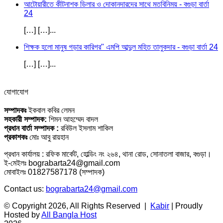
আটোয়ারীতে কীটনাশক ডিলার ও দোকানদারদের সাথে মতবিনিময় - বগুড়া বার্তা
24
[…] […]...
শিক্ষক হলো মানুষ গড়ার কারিগর" এমপি আব্দুল মহিত তালুকদার - বগুড়া বার্তা 24
[…] […]...
যোগাযোগ
সম্পাদকঃ
ইকবাল কবির লেমন
সহকারী সম্পাদক:
শিমন আহম্মেদ বাদল
প্রধান বার্তা সম্পাদক :
রবিউল ইসলাম শাকিল
প্রকাশকঃ
মোঃ আবু রায়হান
প্রধান কার্যালয় : রফিক মার্কেট, হোল্ডিং নং ২৬৪, থানা রোড, সোনাতলা বাজার, বগুড়া।
ই-মেইলঃ bograbarta24@gmail.com
মোবাইলঃ 01827587178 (সম্পাদক)
Contact us:
bograbarta24@gmail.com
© Copyright 2026, All Rights Reserved |
Kabir
| Proudly
Hosted by
All Bangla Host