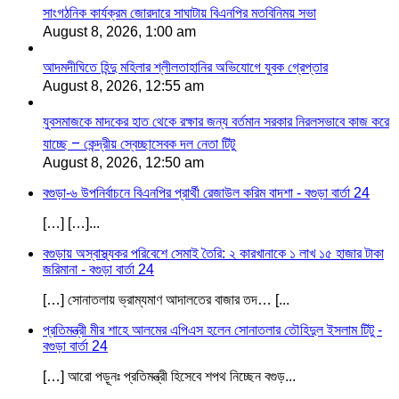
সাংগঠনিক কার্যক্রম জোরদারে সাঘাটায় বিএনপির মতবিনিময় সভা
August 8, 2026, 1:00 am
আদমদীঘিতে হিন্দু মহিলার শ্লীলতাহানির অভিযোগে যুবক গ্রেপ্তার
August 8, 2026, 12:55 am
যুবসমাজকে মাদকের হাত থেকে রক্ষার জন্য বর্তমান সরকার নিরলসভাবে কাজ করে
যাচ্ছে – কেন্দ্রীয় স্বেচ্ছাসেবক দল নেতা টিটু
August 8, 2026, 12:50 am
বগুড়া-৬ উপনির্বাচনে বিএনপির প্রার্থী রেজাউল করিম বাদশা - বগুড়া বার্তা 24
[…] […]...
বগুড়ায় অস্বাস্থ্যকর পরিবেশে সেমাই তৈরি: ২ কারখানাকে ১ লাখ ১৫ হাজার টাকা
জরিমানা - বগুড়া বার্তা 24
[…] সোনাতলায় ভ্রাম্যমাণ আদালতের বাজার তদ… [...
প্রতিমন্ত্রী মীর শাহে আলমের এপিএস হলেন সোনাতলার তৌহিদুল ইসলাম টিটু -
বগুড়া বার্তা 24
[…] আরো পড়ূনঃ প্রতিমন্ত্রী হিসেবে শপথ নিচ্ছেন বগুড়...