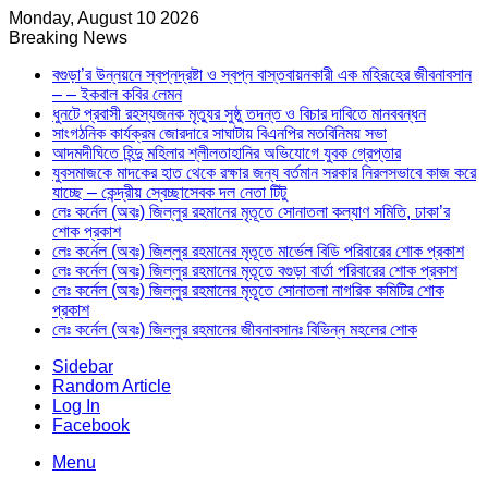
Monday, August 10 2026
Breaking News
বগুড়া’র উন্নয়নে স্বপ্নদ্রষ্টা ও স্বপ্ন বাস্তবায়নকারী এক মহিরূহের জীবনাবসান
– – ইকবাল কবির লেমন
ধুনটে প্রবাসী রহস্যজনক মৃত্যুর সুষ্ঠু তদন্ত ও বিচার দাবিতে মানববন্ধন
সাংগঠনিক কার্যক্রম জোরদারে সাঘাটায় বিএনপির মতবিনিময় সভা
আদমদীঘিতে হিন্দু মহিলার শ্লীলতাহানির অভিযোগে যুবক গ্রেপ্তার
যুবসমাজকে মাদকের হাত থেকে রক্ষার জন্য বর্তমান সরকার নিরলসভাবে কাজ করে
যাচ্ছে – কেন্দ্রীয় স্বেচ্ছাসেবক দল নেতা টিটু
লেঃ কর্নেল (অবঃ) জিল্লুর রহমানের মৃতূতে সোনাতলা কল্যাণ সমিতি, ঢাকা’র
শোক প্রকাশ
লেঃ কর্নেল (অবঃ) জিল্লুর রহমানের মৃতূতে মার্ভেল বিডি পরিবারের শোক প্রকাশ
লেঃ কর্নেল (অবঃ) জিল্লুর রহমানের মৃতূতে বগুড়া বার্তা পরিবারের শোক প্রকাশ
লেঃ কর্নেল (অবঃ) জিল্লুর রহমানের মৃতূতে সোনাতলা নাগরিক কমিটির শোক
প্রকাশ
লেঃ কর্নেল (অবঃ) জিল্লুর রহমানের জীবনাবসানঃ বিভিন্ন মহলের শোক
Sidebar
Random Article
Log In
Facebook
Menu