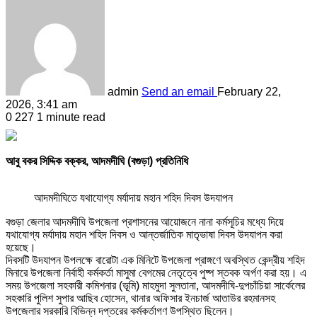
admin
Send an email
February 22,
2026, 3:41 am
0
227
1 minute read
আবু বকর সিদ্দিক বক্কর, আদমদীঘি (বগুড়া) প্রতিনিধি
আদমদীঘিতে যথাযোগ্য মর্যাদায় মহান শহিদ দিবস উদযাপন
বগুড়া জেলার আদমদীঘি উপজেলা প্রশাসনের আয়োজনে নানা কর্মসূচির মধ্যে দিয়ে
যথাযোগ্য মর্যাদায় মহান শহিদ দিবস ও আন্তর্জাতিক মাতৃভাষা দিবস উদযাপন করা
হয়েছে।
দিবসটি উদযাপন উপলক্ষে বারোটা এক মিনিটে উপজেলা প্রাঙ্গণে অবস্থিত কেন্দ্রীয় শহিদ
মিনারে উপজেলা নির্বাহী কর্মকর্তা মাসুমা বেগমের নেতৃত্বে পুষ্প স্তবক অর্পণ করা হয়। এ
সময় উপজেলা সহকারী কমিশনার (ভূমি) মাহমুদা সুলতানা, আদমদীঘি-দুপচাঁচিয়া সার্কেলের
সহকারি পুলিশ সুপার আছিব হোসেন, থানার অফিসার ইনচার্জ আতাউর রহমানসহ
উপজেলার সরকারি বিভিন্ন দপ্তরের কর্মকর্তাগণ উপস্থিত ছিলেন।