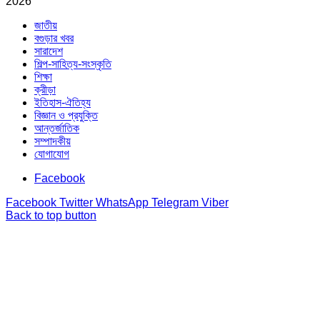
2026
জাতীয়
বগুড়ার খবর
সারাদেশ
শিল্প-সাহিত্য-সংস্কৃতি
শিক্ষা
ক্রীড়া
ইতিহাস-ঐতিহ্য
বিজ্ঞান ও প্রযুক্তি
আন্তর্জাতিক
সম্পাদকীয়
যোগাযোগ
Facebook
Facebook
Twitter
WhatsApp
Telegram
Viber
Back to top button