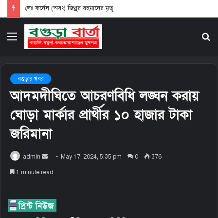
লেঃ কর্নেল (অবঃ) জিল্লুর রহমানের মৃতূতে মার্ভেল বিডি পরিবারের শোক প্রকাশ
Menu
S
fo
বগুড়ার খবর
আদমদীঘিতে আচরণবিধি লঙ্ঘন করায়
ঘোড়া মার্কার প্রার্থীর ১০ হাজার টাকা
জরিমানা
admin
S
May 17, 2024, 5:35 pm
0
376
e
1 minute read
n
d
a
n