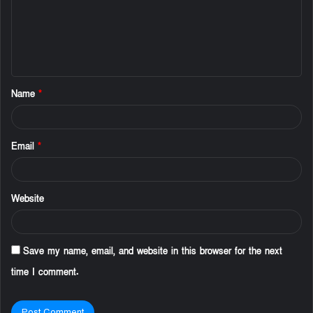
m
e
n
t
Name
*
*
Email
*
Website
Save my name, email, and website in this browser for the next
time I comment.