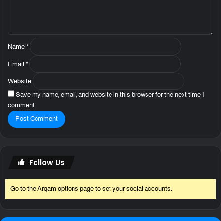
t
*
Name
*
Email
*
Website
Save my name, email, and website in this browser for the next time I
comment.
Follow Us
Go to the Arqam options page to set your social accounts.