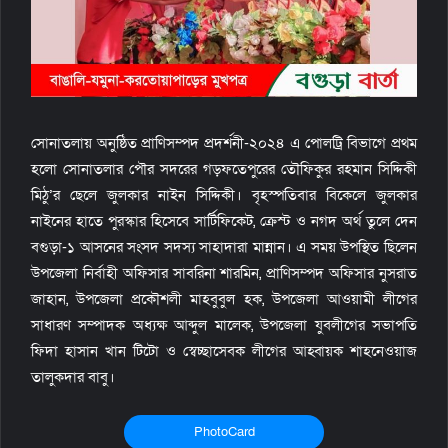
সোনাতলায় অনুষ্ঠিত প্রাণিসম্পদ প্রদর্শনী-২০২৪ এ পোলট্রি বিভাগে প্রথম
হলো সোনাতলার পৌর সদরের গড়ফতেপুরের তৌফিকুর রহমান সিদ্দিকী
মিঠু’র ছেলে জুলকার নাইন সিদ্দিকী। বৃহস্পতিবার বিকেলে জুলকার
নাইনের হাতে পুরস্কার হিসেবে সার্টিফিকেট, ক্রেস্ট ও নগদ অর্থ তুলে দেন
বগুড়া-১ আসনের সংসদ সদস্য সাহাদারা মান্নান। এ সময় উপস্থিত ছিলেন
উপজেলা নির্বাহী অফিসার সাবরিনা শারমিন, প্রাণিসম্পদ অফিসার নুসরাত
জাহান, উপজেলা প্রকৌশলী মাহবুবুল হক, উপজেলা আওয়ামী লীগের
সাধারণ সম্পাদক অধ্যক্ষ আব্দুল মালেক, উপজেলা যুবলীগের সভাপতি
ফিদা হাসান খান টিটো ও স্বেচ্ছাসেবক লীগের আহ্বায়ক শাহনেওয়াজ
তালুকদার বাবু।
PhotoCard