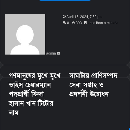
S
April 18, 2024, 7:52 pm
e
0
393
Less than a minute
n
d
a
n
admin
e
m
a
i
গণমানুষের মুখে মুখে
সাঘাটায় প্রাণিসম্পদ
l
ভাইস চেয়ারম্যান
সেবা সপ্তাহ ও
পদপ্রার্থী ফিদা
প্রদর্শনী উদ্বোধন
হাসান খান টিটোর
নাম