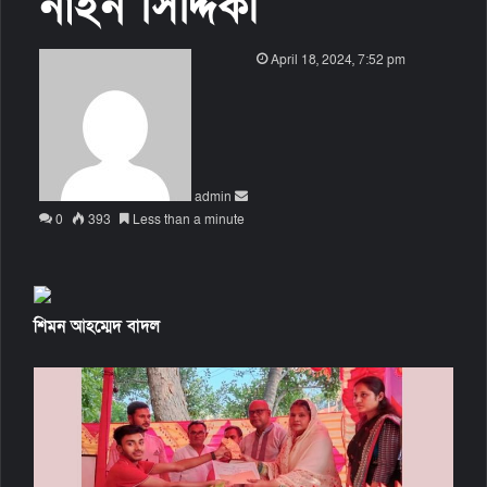
নাইন সিদ্দিকী
S
April 18, 2024, 7:52 pm
e
n
d
a
n
admin
e
0
393
Less than a minute
m
a
i
l
শিমন আহম্মেদ বাদল