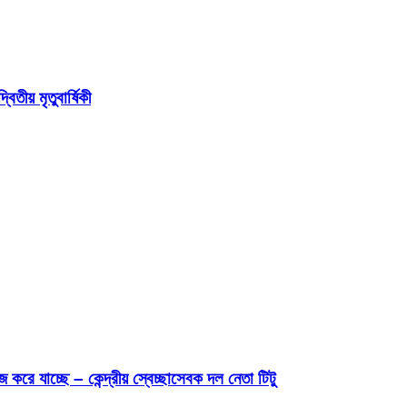
ীয় মৃতুবার্ষিকী
রে যাচ্ছে – কেন্দ্রীয় স্বেচ্ছাসেবক দল নেতা টিটু