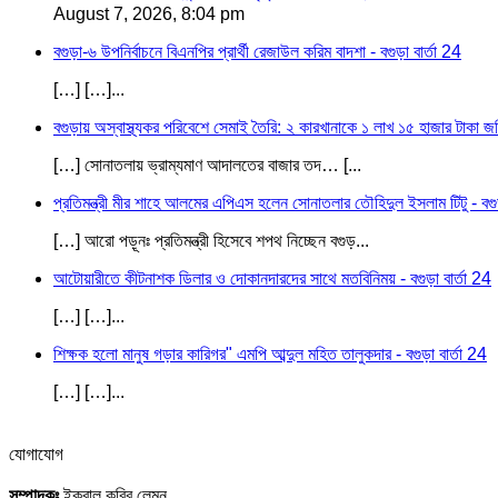
August 7, 2026, 8:04 pm
বগুড়া-৬ উপনির্বাচনে বিএনপির প্রার্থী রেজাউল করিম বাদশা - বগুড়া বার্তা 24
[…] […]...
বগুড়ায় অস্বাস্থ্যকর পরিবেশে সেমাই তৈরি: ২ কারখানাকে ১ লাখ ১৫ হাজার টাকা জরি
[…] সোনাতলায় ভ্রাম্যমাণ আদালতের বাজার তদ… [...
প্রতিমন্ত্রী মীর শাহে আলমের এপিএস হলেন সোনাতলার তৌহিদুল ইসলাম টিটু - বগুড়
[…] আরো পড়ূনঃ প্রতিমন্ত্রী হিসেবে শপথ নিচ্ছেন বগুড়...
আটোয়ারীতে কীটনাশক ডিলার ও দোকানদারদের সাথে মতবিনিময় - বগুড়া বার্তা 24
[…] […]...
শিক্ষক হলো মানুষ গড়ার কারিগর" এমপি আব্দুল মহিত তালুকদার - বগুড়া বার্তা 24
[…] […]...
যোগাযোগ
সম্পাদকঃ
ইকবাল কবির লেমন