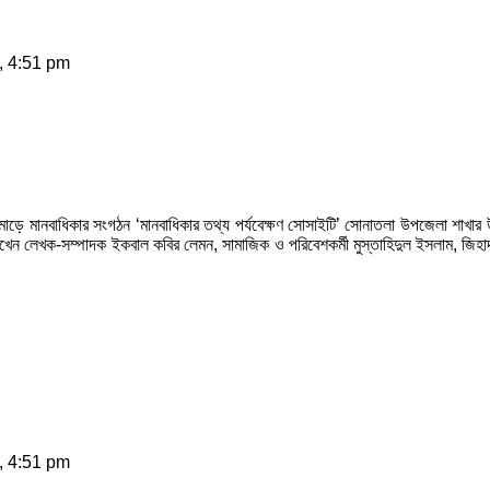
, 4:51 pm
মোড়ে মানবাধিকার সংগঠন ‘মানবাধিকার তথ্য পর্যবেক্ষণ সোসাইটি’ সোনাতলা উপজেলা শাখার
খেন লেখক-সম্পাদক ইকবাল কবির লেমন, সামাজিক ও পরিবেশকর্মী মুস্তাহিদুল ইসলাম, জিহ
, 4:51 pm