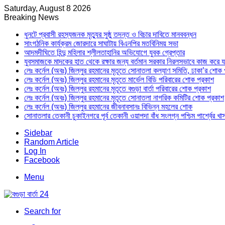
Saturday, August 8 2026
Breaking News
ধুনটে প্রবাসী রহস্যজনক মৃত্যুর সুষ্ঠু তদন্ত ও বিচার দাবিতে মানববন্ধন
সাংগঠনিক কার্যক্রম জোরদারে সাঘাটায় বিএনপির মতবিনিময় সভা
আদমদীঘিতে হিন্দু মহিলার শ্লীলতাহানির অভিযোগে যুবক গ্রেপ্তার
যুবসমাজকে মাদকের হাত থেকে রক্ষার জন্য বর্তমান সরকার নিরলসভাবে কাজ করে যাচ্ছ
লেঃ কর্নেল (অবঃ) জিল্লুর রহমানের মৃতূতে সোনাতলা কল্যাণ সমিতি, ঢাকা’র শোক 
লেঃ কর্নেল (অবঃ) জিল্লুর রহমানের মৃতূতে মার্ভেল বিডি পরিবারের শোক প্রকাশ
লেঃ কর্নেল (অবঃ) জিল্লুর রহমানের মৃতূতে বগুড়া বার্তা পরিবারের শোক প্রকাশ
লেঃ কর্নেল (অবঃ) জিল্লুর রহমানের মৃতূতে সোনাতলা নাগরিক কমিটির শোক প্রকাশ
লেঃ কর্নেল (অবঃ) জিল্লুর রহমানের জীবনাবসানঃ বিভিন্ন মহলের শোক
সোনাতলার তেকানী চুকাইনগরে পূর্ব তেকানী ওয়াপদা বাঁধ সংলগ্ন পশ্চিম পার্শ্বের খ
Sidebar
Random Article
Log In
Facebook
Menu
Search for