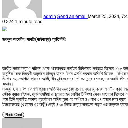
admin
Send an email
March 23, 2024, 7:
0
324
1 minute read
জয়নুল আবেদীন, সাঘাটা(গাইবান্ধা) প্রতিনিধি:
জাতীয় সমাজকল্যাণ পরিষদ থেকে গাইবান্ধার সাঘাটায় চিকিৎসার সহায়তা হিসেবে ১৯৮ 
অনুষ্ঠিত চেক বিতরণী অনুষ্ঠানে মাহমুদ হাসান রিপন এমপি প্রধান অতিথি ছিলেন। উপজে
লীগের সহ-সভাপতি হায়দার আলী, বীর মুক্তিযোদ্ধা গৌতম চন্দ্র মোদক, ,আওয়ামী লীগ ন
রহমান।
মাহমুদ হাসান রিপন এমপি প্রধান অতিথির বক্তব্যে বলেন, বঙ্গবন্ধু কন্যা মাননীয় প্রধানমন
স্টোক প্যারালাইসড, থ্যালাসেমিয়া ও জন্মগত হৃদ রোগীর চিকিৎসা সেবার সহায়তা হিসেবে
পরে তিনি স্থানীয় সরকার প্রকৌশল অধিদপ্তর এর অধিনে ৪১ লাখ ৩৭ হাজার টাকা ব্যয়ে উ
ইউজেডআর (ওয়াহেদ এর বাড়ী) দৈর্ঘ্য ৪৯০ মিটার উল্যাসোনাতলা সড়ক এর উন্নয়ন কাজে
PhotoCard