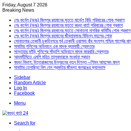
Friday, August 7 2026
Breaking News
লেঃ কর্নেল (অবঃ) জিল্লুর রহমানের মৃতূতে মার্ভেল বিডি পরিবারের শোক প্রকাশ
লেঃ কর্নেল (অবঃ) জিল্লুর রহমানের মৃতূতে বগুড়া বার্তা পরিবারের শোক প্রকাশ
লেঃ কর্নেল (অবঃ) জিল্লুর রহমানের মৃতূতে সোনাতলা নাগরিক কমিটির শোক প্রকাশ
লেঃ কর্নেল (অবঃ) জিল্লুর রহমানের জীবনাবসানঃ বিভিন্ন মহলের শোক
সোনাতলার তেকানী চুকাইনগরে পূর্ব তেকানী ওয়াপদা বাঁধ সংলগ্ন পশ্চিম পার্শ্বের খ
সাঘাটায় পুলিশের অভিযানে এক মাদক ব্যবসায়ী গ্রেফতার
সান্তাহার ফাঁড়ি পুলিশের সাঁড়াশি অভিযানে মাদক কারবারি গ্রেপ্তার
আদমদীঘিতে এমপি মহিত তালুকদারকে সংবর্ধনা প্রদান
বগুড়া বিভাগ: উত্তরাঞ্চলের উন্নয়নের নতুন দিগন্ত –শিমন আহম্মেদ বাদল
সাঘাটার তেনাছিড়া বিল যেন প্রকৃতির জীবন্ত জলরঙের ক্যানভাস
Sidebar
Random Article
Log In
Facebook
Menu
Search for