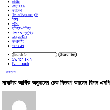
জাতীয়
বগুড়ার খবর
সারাদেশ
শিল্প-সাহিত্য-সংস্কৃতি
শিক্ষা
ক্রীড়া
ইতিহাস-ঐতিহ্য
বিজ্ঞান ও প্রযুক্তি
আন্তর্জাতিক
সম্পাদকীয়
যোগাযোগ
Search for
Switch skin
Facebook
সারাদেশ
সাঘাটায় আর্থিক অনুদানের চেক বিতরণ করলেন রিপন এমপ