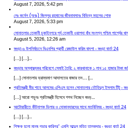
August 7, 2026, 5:42 pm
লেঃ কর্নেল (অবঃ) জিল্লুর রহমানের জীবনাবসানঃ বিভিন্ন মহলের শোক
August 7, 2026, 5:33 pm
সোনাতলার তেকানী চুকাইনগরে পূর্ব তেকানী ওয়াপদা বাঁধ সংলগ্ন পশ্চিম পার্শ্বের খ
August 5, 2026, 12:26 am
বগুড়া-৬ উপনির্বাচনে বিএনপির প্রার্থী রেজাউল করিম বাদশা - বগুড়া বার্তা 24
[…] […]...
বগুড়ায় অস্বাস্থ্যকর পরিবেশে সেমাই তৈরি: ২ কারখানাকে ১ লাখ ১৫ হাজার টাকা জরি
[…] সোনাতলায় ভ্রাম্যমাণ আদালতের বাজার তদ… [...
প্রতিমন্ত্রী মীর শাহে আলমের এপিএস হলেন সোনাতলার তৌহিদুল ইসলাম টিটু - বগুড়
[…] আরো পড়ূনঃ প্রতিমন্ত্রী হিসেবে শপথ নিচ্ছেন বগুড়...
আটোয়ারীতে কীটনাশক ডিলার ও দোকানদারদের সাথে মতবিনিময় - বগুড়া বার্তা 24
[…] […]...
শিক্ষক হলো মানুষ গড়ার কারিগর" এমপি আব্দুল মহিত তালুকদার - বগুড়া বার্তা 24