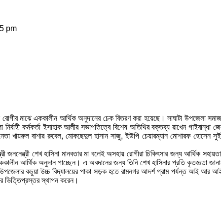
45 pm
জন রোগীর মাঝে এককালীন আর্থিক অনুদানের চেক বিতরণ করা হয়েছে। সাঘাটা উপজেলা সম
লা নির্বাহী কর্মকর্তা ইসাহাক আলীর সভাপতিত্বে বিশেষ অতিথির বক্তব্য রাখেন গাইবান
েতা খায়রুল বাশার রুবেল, মোকছেদুল হাসান সাজু, ইউপি চেয়ারম্যান মোশারফ হোসেন সুইট
্ত্রী জননেন্ত্রী শেখ হাসিনা মানবতার মা বলেই অসহায় রোগীরা চিকিৎসার জন্য আর্থিক সহায়তা
 এককালীন আর্থিক অনুদান পাচ্ছেন। এ অবদানের জন্য তিনি শেখ হাসিনার প্রতি কৃতজ্ঞতা জা
পজেলার কচুয়া উচ্চ বিদ্যালয়ের পাকা সড়ক হতে রামনগর আদর্শ গ্রাম পর্যন্ত আই আর আই ডি
র ভিত্তিপ্রস্তর স্থাপন করেন।