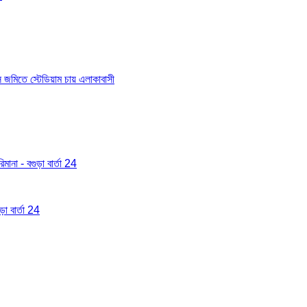
াস জমিতে স্টেডিয়াম চায় এলাকাবাসী
মানা - বগুড়া বার্তা 24
া বার্তা 24