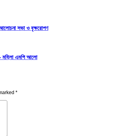
 আলোচনা সভা ও বৃক্ষরোপণ
বে- মহিলা এমপি আলো
 marked
*