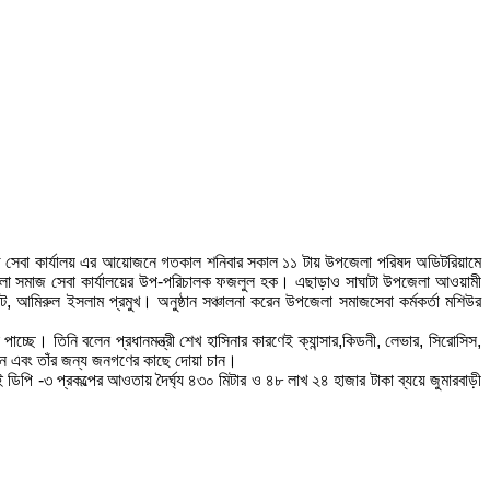
াজ সেবা কার্যালয় এর আয়োজনে গতকাল শনিবার সকাল ১১ টায় উপজেলা পরিষদ অডিটরিয়ামে
্ধা জেলা সমাজ সেবা কার্যালয়ের উপ-পরিচালক ফজলুল হক। এছাড়াও সাঘাটা উপজেলা আওয়ামী
, আমিরুল ইসলাম প্রমুখ। অনুষ্ঠান সঞ্চালনা করেন উপজেলা সমাজসেবা কর্মকর্তা মশিউর
 পাচ্ছে। তিনি বলেন প্রধানমন্ত্রী শেখ হাসিনার কারণেই ক্যান্সার,কিডনী, লেভার, সিরোসিস,
নান এবং তাঁর জন্য জনগণের কাছে দোয়া চান।
পি -৩ প্রকল্পের আওতায় দৈর্ঘ্য ৪৩০ মিটার ও ৪৮ লাখ ২৪ হাজার টাকা ব্যয়ে জুমারবাড়ী