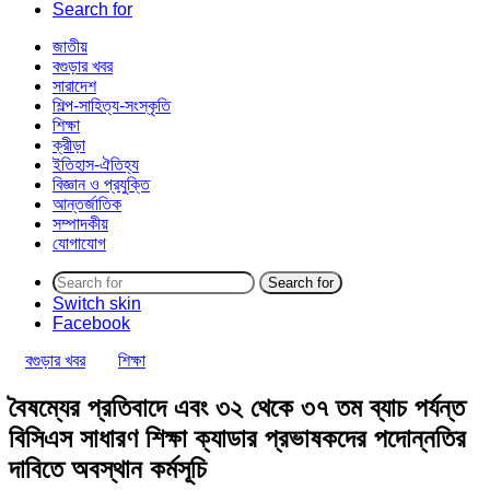
Search for
জাতীয়
বগুড়ার খবর
সারাদেশ
শিল্প-সাহিত্য-সংস্কৃতি
শিক্ষা
ক্রীড়া
ইতিহাস-ঐতিহ্য
বিজ্ঞান ও প্রযুক্তি
আন্তর্জাতিক
সম্পাদকীয়
যোগাযোগ
Search for
Switch skin
Facebook
বগুড়ার খবর
শিক্ষা
বৈষম্যের প্রতিবাদে এবং ৩২ থেকে ৩৭ তম ব্যাচ পর্যন্ত
বিসিএস সাধারণ শিক্ষা ক্যাডার প্রভাষকদের পদোন্নতির
দাবিতে অবস্থান কর্মসূচি