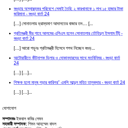
বগুড়ায় অস্বাস্থ্যকর পরিবেশে সেমাই তৈরি: ২ কারখানাকে ১ লাখ ১৫ হাজার টাকা
জরিমানা - বগুড়া বার্তা 24
[…] সোনাতলায় ভ্রাম্যমাণ আদালতের বাজার তদ… [...
প্রতিমন্ত্রী মীর শাহে আলমের এপিএস হলেন সোনাতলার তৌহিদুল ইসলাম টিটু -
বগুড়া বার্তা 24
[…] আরো পড়ূনঃ প্রতিমন্ত্রী হিসেবে শপথ নিচ্ছেন বগুড়...
আটোয়ারীতে কীটনাশক ডিলার ও দোকানদারদের সাথে মতবিনিময় - বগুড়া বার্তা
24
[…] […]...
শিক্ষক হলো মানুষ গড়ার কারিগর" এমপি আব্দুল মহিত তালুকদার - বগুড়া বার্তা 24
[…] […]...
যোগাযোগ
সম্পাদকঃ
ইকবাল কবির লেমন
সহকারী সম্পাদক:
শিমন আহম্মেদ বাদল