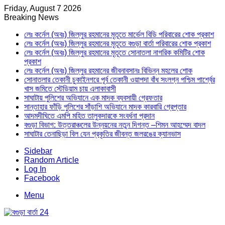
Friday, August 7 2026
Breaking News
লেঃ কর্নেল (অবঃ) জিল্লুর রহমানের মৃতূতে মার্ভেল বিডি পরিবারের শোক প্রকাশ
লেঃ কর্নেল (অবঃ) জিল্লুর রহমানের মৃতূতে বগুড়া বার্তা পরিবারের শোক প্রকাশ
লেঃ কর্নেল (অবঃ) জিল্লুর রহমানের মৃতূতে সোনাতলা নাগরিক কমিটির শোক
প্রকাশ
লেঃ কর্নেল (অবঃ) জিল্লুর রহমানের জীবনাবসানঃ বিভিন্ন মহলের শোক
সোনাতলার তেকানী চুকাইনগরে পূর্ব তেকানী ওয়াপদা বাঁধ সংলগ্ন পশ্চিম পার্শ্বের
খাস জমিতে স্টেডিয়াম চায় এলাকাবাসী
সাঘাটায় পুলিশের অভিযানে এক মাদক ব্যবসায়ী গ্রেফতার
সান্তাহার ফাঁড়ি পুলিশের সাঁড়াশি অভিযানে মাদক কারবারি গ্রেপ্তার
আদমদীঘিতে এমপি মহিত তালুকদারকে সংবর্ধনা প্রদান
বগুড়া বিভাগ: উত্তরাঞ্চলের উন্নয়নের নতুন দিগন্ত –শিমন আহম্মেদ বাদল
সাঘাটার তেনাছিড়া বিল যেন প্রকৃতির জীবন্ত জলরঙের ক্যানভাস
Sidebar
Random Article
Log In
Facebook
Menu