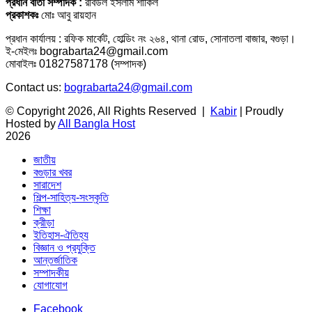
প্রধান বার্তা সম্পাদক :
রবিউল ইসলাম শাকিল
প্রকাশকঃ
মোঃ আবু রায়হান
প্রধান কার্যালয় : রফিক মার্কেট, হোল্ডিং নং ২৬৪, থানা রোড, সোনাতলা বাজার, বগুড়া।
ই-মেইলঃ bograbarta24@gmail.com
মোবাইলঃ 01827587178 (সম্পাদক)
Contact us:
bograbarta24@gmail.com
© Copyright 2026, All Rights Reserved |
Kabir
| Proudly
Hosted by
All Bangla Host
2026
জাতীয়
বগুড়ার খবর
সারাদেশ
শিল্প-সাহিত্য-সংস্কৃতি
শিক্ষা
ক্রীড়া
ইতিহাস-ঐতিহ্য
বিজ্ঞান ও প্রযুক্তি
আন্তর্জাতিক
সম্পাদকীয়
যোগাযোগ
Facebook