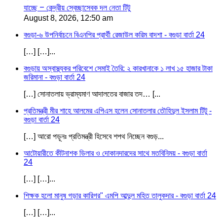
যাচ্ছে – কেন্দ্রীয় স্বেচ্ছাসেবক দল নেতা টিটু
August 8, 2026, 12:50 am
বগুড়া-৬ উপনির্বাচনে বিএনপির প্রার্থী রেজাউল করিম বাদশা - বগুড়া বার্তা 24
[…] […]...
বগুড়ায় অস্বাস্থ্যকর পরিবেশে সেমাই তৈরি: ২ কারখানাকে ১ লাখ ১৫ হাজার টাকা
জরিমানা - বগুড়া বার্তা 24
[…] সোনাতলায় ভ্রাম্যমাণ আদালতের বাজার তদ… [...
প্রতিমন্ত্রী মীর শাহে আলমের এপিএস হলেন সোনাতলার তৌহিদুল ইসলাম টিটু -
বগুড়া বার্তা 24
[…] আরো পড়ূনঃ প্রতিমন্ত্রী হিসেবে শপথ নিচ্ছেন বগুড়...
আটোয়ারীতে কীটনাশক ডিলার ও দোকানদারদের সাথে মতবিনিময় - বগুড়া বার্তা
24
[…] […]...
শিক্ষক হলো মানুষ গড়ার কারিগর" এমপি আব্দুল মহিত তালুকদার - বগুড়া বার্তা 24
[…] […]...