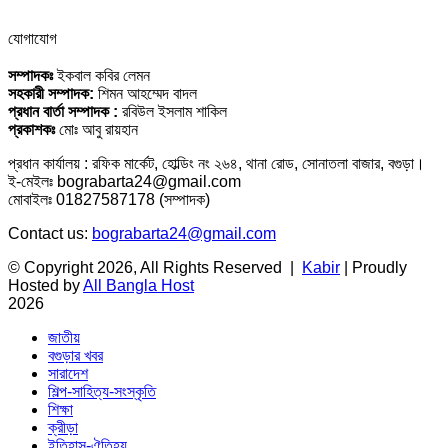
যোগাযোগ
সম্পাদকঃ
ইকবাল কবির লেমন
সহকারী সম্পাদক:
শিমন আহম্মেদ বাদল
প্রধান বার্তা সম্পাদক :
রবিউল ইসলাম শাকিল
প্রকাশকঃ
মোঃ আবু রায়হান
প্রধান কার্যালয় : রফিক মার্কেট, হোল্ডিং নং ২৬৪, থানা রোড, সোনাতলা বাজার, বগুড়া।
ই-মেইলঃ bograbarta24@gmail.com
মোবাইলঃ 01827587178 (সম্পাদক)
Contact us:
bograbarta24@gmail.com
© Copyright 2026, All Rights Reserved |
Kabir
| Proudly
Hosted by
All Bangla Host
2026
জাতীয়
বগুড়ার খবর
সারাদেশ
শিল্প-সাহিত্য-সংস্কৃতি
শিক্ষা
ক্রীড়া
ইতিহাস-ঐতিহ্য