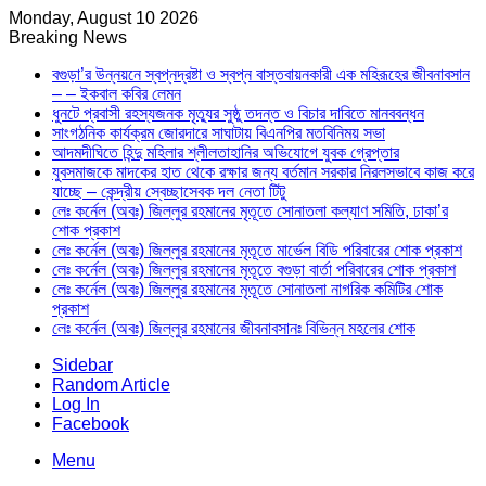
Monday, August 10 2026
Breaking News
বগুড়া’র উন্নয়নে স্বপ্নদ্রষ্টা ও স্বপ্ন বাস্তবায়নকারী এক মহিরূহের জীবনাবসান
– – ইকবাল কবির লেমন
ধুনটে প্রবাসী রহস্যজনক মৃত্যুর সুষ্ঠু তদন্ত ও বিচার দাবিতে মানববন্ধন
সাংগঠনিক কার্যক্রম জোরদারে সাঘাটায় বিএনপির মতবিনিময় সভা
আদমদীঘিতে হিন্দু মহিলার শ্লীলতাহানির অভিযোগে যুবক গ্রেপ্তার
যুবসমাজকে মাদকের হাত থেকে রক্ষার জন্য বর্তমান সরকার নিরলসভাবে কাজ করে
যাচ্ছে – কেন্দ্রীয় স্বেচ্ছাসেবক দল নেতা টিটু
লেঃ কর্নেল (অবঃ) জিল্লুর রহমানের মৃতূতে সোনাতলা কল্যাণ সমিতি, ঢাকা’র
শোক প্রকাশ
লেঃ কর্নেল (অবঃ) জিল্লুর রহমানের মৃতূতে মার্ভেল বিডি পরিবারের শোক প্রকাশ
লেঃ কর্নেল (অবঃ) জিল্লুর রহমানের মৃতূতে বগুড়া বার্তা পরিবারের শোক প্রকাশ
লেঃ কর্নেল (অবঃ) জিল্লুর রহমানের মৃতূতে সোনাতলা নাগরিক কমিটির শোক
প্রকাশ
লেঃ কর্নেল (অবঃ) জিল্লুর রহমানের জীবনাবসানঃ বিভিন্ন মহলের শোক
Sidebar
Random Article
Log In
Facebook
Menu