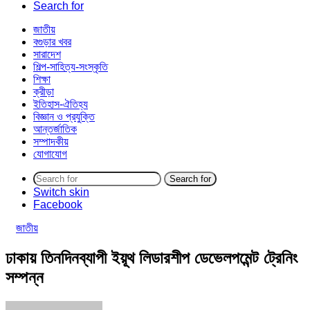
Search for
জাতীয়
বগুড়ার খবর
সারাদেশ
শিল্প-সাহিত্য-সংস্কৃতি
শিক্ষা
ক্রীড়া
ইতিহাস-ঐতিহ্য
বিজ্ঞান ও প্রযুক্তি
আন্তর্জাতিক
সম্পাদকীয়
যোগাযোগ
Search for
Switch skin
Facebook
জাতীয়
ঢাকায় তিনদিনব্যাপী ইয়ূথ লিডারশীপ ডেভেলপমেন্ট ট্রেনিং
সম্পন্ন