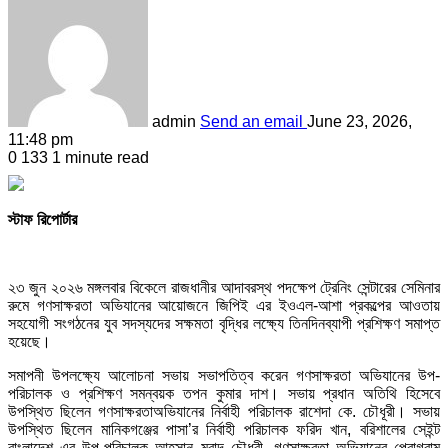
admin
Send an email
June 23, 2026,
11:48 pm
0
133
1 minute read
স্টাফ রিপোর্টার
২৩ জুন ২০২৬ মঙ্গলবার বিকেলে রাজধানীর আদাবরস্থ পদক্ষেপ ট্রেনিং সেন্টারের সেমিনার
রুমে গণসাক্ষরতা অভিযানের আয়োজনে জিপিই এর ইওএল-আশা প্রকল্পের আওতায়
সহযোগী সংগঠনের যুব সদস্যদের সক্ষমতা বৃদ্ধির লক্ষ্যে তিনদিনব্যাপী প্রশিক্ষণ সমাপ্ত
হয়েছে।
সমাপনী উপলক্ষ্যে আলোচনা সভায় সভাপতিত্ব করেন গণসাক্ষরতা অভিযানের উপ-
পরিচালক ও প্রশিক্ষণ সমন্বয়ক তপন কুমার দাশ। সভায় প্রধান অতিথি হিসেবে
উপস্থিত ছিলেন গণসাক্ষরতাঅভিযানের নির্বাহী পরিচালক রাশেদা কে. চৌধূরী। সভায়
উপস্থিত ছিলেন মানিকগঞ্জের পাসা’র নির্বাহী পরিচালক ফরিদ খান, বরিশালের সেইন্ট
বাংলাদেশ এর উপ-পরিচালক আহসান মুরাদ চৌধূরী, গণসাক্ষরতা অভিযানের প্রোগ্রাম