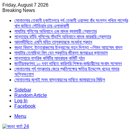
Friday, August 7 2026
Breaking News
সোনাতলার তেকানী চুকাইনগরে পূর্ব তেকানী ওয়াপদা বাঁধ সংলগ্ন পশ্চিম পার্শ্বের
খাস জমিতে স্টেডিয়াম চায় এলাকাবাসী
সাঘাটায় পুলিশের অভিযানে এক মাদক ব্যবসায়ী গ্রেফতার
সান্তাহার ফাঁড়ি পুলিশের সাঁড়াশি অভিযানে মাদক কারবারি গ্রেপ্তার
আদমদীঘিতে এমপি মহিত তালুকদারকে সংবর্ধনা প্রদান
বগুড়া বিভাগ: উত্তরাঞ্চলের উন্নয়নের নতুন দিগন্ত –শিমন আহম্মেদ বাদল
সাঘাটার তেনাছিড়া বিল যেন প্রকৃতির জীবন্ত জলরঙের ক্যানভাস
সান্তাহারে নাগরিক কমিটির আহবায়ক কমিটি গঠন
জাতীয়করণসহ ১০ দফা দাবিতে কারিগরি শিক্ষক-কর্মচারীদের সংবাদ সম্মেলন
সোনাতলায় পূর্ব শত্রুতার জেরে প্রতিপক্ষের ক্ষতির উদ্দেশ্যে খড়ের গাদায়
অগ্নিসংযোগ
সোনাতলায় জুলাই সনদ বাস্তবায়নের দাবিতে জামায়াতের মিছিল
Sidebar
Random Article
Log In
Facebook
Menu