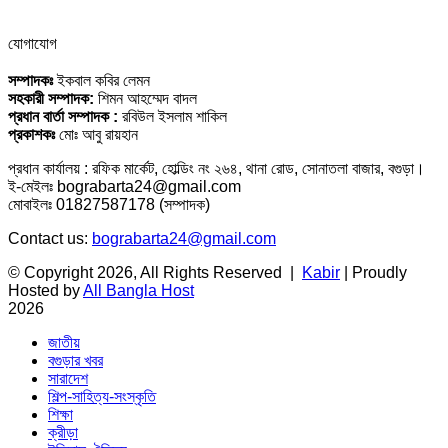
যোগাযোগ
সম্পাদকঃ
ইকবাল কবির লেমন
সহকারী সম্পাদক:
শিমন আহম্মেদ বাদল
প্রধান বার্তা সম্পাদক :
রবিউল ইসলাম শাকিল
প্রকাশকঃ
মোঃ আবু রায়হান
প্রধান কার্যালয় : রফিক মার্কেট, হোল্ডিং নং ২৬৪, থানা রোড, সোনাতলা বাজার, বগুড়া।
ই-মেইলঃ bograbarta24@gmail.com
মোবাইলঃ 01827587178 (সম্পাদক)
Contact us:
bograbarta24@gmail.com
© Copyright 2026, All Rights Reserved |
Kabir
| Proudly
Hosted by
All Bangla Host
2026
জাতীয়
বগুড়ার খবর
সারাদেশ
শিল্প-সাহিত্য-সংস্কৃতি
শিক্ষা
ক্রীড়া