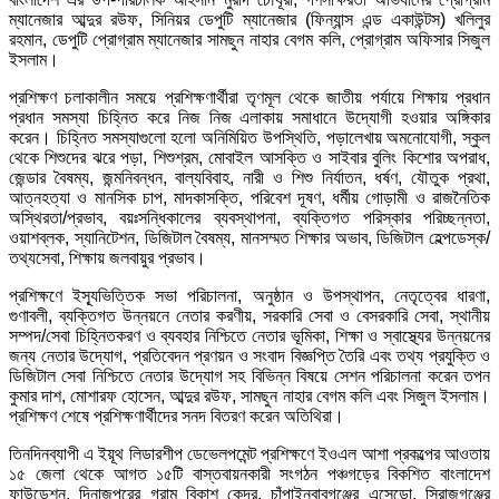
ম্যানেজার আব্দুর রউফ, সিনিয়র ডেপুটি ম্যানেজার (ফিন্যান্স এন্ড একাউন্টস) খলিলুর
রহমান, ডেপুটি প্রোগ্রাম ম্যানেজার সামছুন নাহার বেগম কলি, প্রোগ্রাম অফিসার সিজুল
ইসলাম।
প্রশিক্ষণ চলাকালীন সময়ে প্রশিক্ষণার্থীরা তৃণমূল থেকে জাতীয় পর্যায়ে শিক্ষায় প্রধান
প্রধান সমস্যা চিহ্নিত করে নিজ নিজ এলাকায় সমাধানে উদ্যোগী হওয়ার অঙ্গিকার
করেন। চিহ্নিত সমস্যাগুলো হলো অনিমিয়িত উপস্থিতি, পড়ালেখায় অমনোযোগী, স্কুল
থেকে শিশুদের ঝরে পড়া, শিশুশ্রম, মোবাইল আসক্তি ও সাইবার বুলিং কিশোর অপরাধ,
জেন্ডার বৈষম্য, জন্মনিবন্ধন, বাল্যবিবাহ, নারী ও শিশু নির্যাতন, ধর্ষণ, যৌতুক প্রথা,
আত্নহত্যা ও মানসিক চাপ, মাদকাসক্তি, পরিবেশ দূষণ, ধর্মীয় গোড়ামী ও রাজনৈতিক
অস্থিরতা/প্রভাব, বয়ঃসন্ধিকালের ব্যবস্থাপনা, ব্যক্তিগত পরিস্কার পরিচ্ছন্নতা,
ওয়াশব্লক, স্যানিটেশন, ডিজিটাল বৈষম্য, মানসম্মত শিক্ষার অভাব, ডিজিটাল হেল্পডেস্ক/
তথ্যসেবা, শিক্ষায় জলবায়ুর প্রভাব।
প্রশিক্ষণে ইস্যূভিত্তিক সভা পরিচালনা, অনুষ্ঠান ও উপস্থাপন, নেতৃত্বের ধারণা,
গুণাবলী, ব্যক্তিগত উন্নয়নে নেতার করণীয়, সরকারি সেবা ও বেসরকারি সেবা, স্থানীয়
সম্পদ/সেবা চিহ্নিতকরণ ও ব্যবহার নিশ্চিতে নেতার ভূমিকা, শিক্ষা ও স্বাস্থ্যের উন্নয়নের
জন্য নেতার উদ্যোগ, প্রতিবেদন প্রণয়ন ও সংবাদ বিজ্ঞপ্তি তৈরি এবং তথ্য প্রযুক্তি ও
ডিজিটাল সেবা নিশ্চিতে নেতার উদ্যোগ সহ বিভিন্ন বিষয়ে সেশন পরিচালনা করেন তপন
কুমার দাশ, মোশারফ হোসেন, আব্দুর রউফ, সামছুন নাহার বেগম কলি এবং সিজুল ইসলাম।
প্রশিক্ষণ শেষে প্রশিক্ষণার্থীদের সনদ বিতরণ করেন অতিথিরা।
তিনদিনব্যাপী এ ইয়ূথ লিডারশীপ ডেভেলপমেন্ট প্রশিক্ষণে ইওএল আশা প্রকল্পের আওতায়
১৫ জেলা থেকে আগত ১৫টি বাস্তবায়নকারী সংগঠন পঞ্চগড়ের বিকশিত বাংলাদেশ
ফাউন্ডেশন, দিনাজপুরের গ্রাম বিকাশ কেন্দ্র, চাঁপাইনবাবগঞ্জের এসেডো, সিরাজগঞ্জের