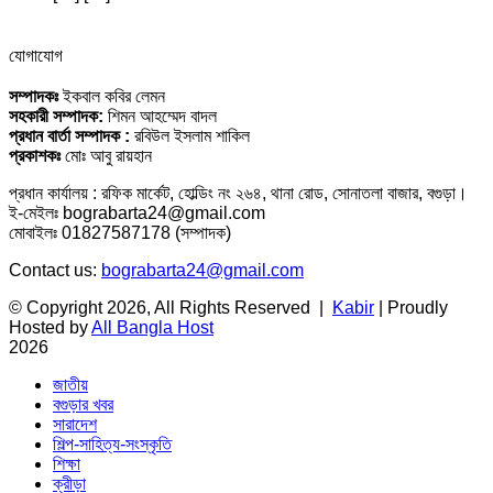
যোগাযোগ
সম্পাদকঃ
ইকবাল কবির লেমন
সহকারী সম্পাদক:
শিমন আহম্মেদ বাদল
প্রধান বার্তা সম্পাদক :
রবিউল ইসলাম শাকিল
প্রকাশকঃ
মোঃ আবু রায়হান
প্রধান কার্যালয় : রফিক মার্কেট, হোল্ডিং নং ২৬৪, থানা রোড, সোনাতলা বাজার, বগুড়া।
ই-মেইলঃ bograbarta24@gmail.com
মোবাইলঃ 01827587178 (সম্পাদক)
Contact us:
bograbarta24@gmail.com
© Copyright 2026, All Rights Reserved |
Kabir
| Proudly
Hosted by
All Bangla Host
2026
জাতীয়
বগুড়ার খবর
সারাদেশ
শিল্প-সাহিত্য-সংস্কৃতি
শিক্ষা
ক্রীড়া