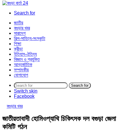
Search for
জাতীয়
বগুড়ার খবর
সারাদেশ
শিল্প-সাহিত্য-সংস্কৃতি
শিক্ষা
ক্রীড়া
ইতিহাস-ঐতিহ্য
বিজ্ঞান ও প্রযুক্তি
আন্তর্জাতিক
সম্পাদকীয়
যোগাযোগ
Search for
Switch skin
Facebook
বগুড়ার খবর
জাতীয়তাবাদী হোমিওপ্যাথি চিকিৎসক দল বগুড়া জেলা
কমিটি গঠন