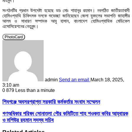
মাহমুদ।
সংগঠনটির প্রধান উপদেষ্টা হয়েছে ডাঃ মোঃ শাহানূর রহমান। নবগঠিত জাতীয়তাবাদী
হোমিওপ্যাথি চিকিৎসক দলকে শুভেচ্ছা জানিয়েছেন জেলা যুবদলের সভাপতি জাহাঙ্গীর
আলম ও সাধারণ সম্পাদক আবু হাসান, বাংলাদেশ হোমিওপ্যাথিক মেডিকেল
এসোসিয়েশনের নেতৃবৃন্দ।
PhotoCard
admin
Send an email
March 18, 2025,
3:10 am
0
879
Less than a minute
শিবগঞ্জে অবসরপ্রাপ্ত সরকারি কর্মকর্তার সংবাদ সম্মেলন
গণঅধিকার পরিষদ সোনাতলা পৌর কমিটিতে শাহ শওকত কবির আহ্বায়ক
ও মশিউর রহমান সদস্য সচিব