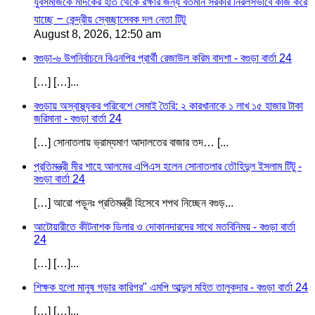
যুবসমাজকে মাদকের হাত থেকে রক্ষার জন্য বর্তমান সরকার নিরলসভাবে কাজ করে
যাচ্ছে – কেন্দ্রীয় স্বেচ্ছাসেবক দল নেতা টিটু
August 8, 2026, 12:50 am
বগুড়া-৬ উপনির্বাচনে বিএনপির প্রার্থী রেজাউল করিম বাদশা - বগুড়া বার্তা 24
[…] […]...
বগুড়ায় অস্বাস্থ্যকর পরিবেশে সেমাই তৈরি: ২ কারখানাকে ১ লাখ ১৫ হাজার টাকা
জরিমানা - বগুড়া বার্তা 24
[…] সোনাতলায় ভ্রাম্যমাণ আদালতের বাজার তদ… [...
প্রতিমন্ত্রী মীর শাহে আলমের এপিএস হলেন সোনাতলার তৌহিদুল ইসলাম টিটু -
বগুড়া বার্তা 24
[…] আরো পড়ূনঃ প্রতিমন্ত্রী হিসেবে শপথ নিচ্ছেন বগুড়...
আটোয়ারীতে কীটনাশক ডিলার ও দোকানদারদের সাথে মতবিনিময় - বগুড়া বার্তা
24
[…] […]...
শিক্ষক হলো মানুষ গড়ার কারিগর" এমপি আব্দুল মহিত তালুকদার - বগুড়া বার্তা 24
[…] […]...