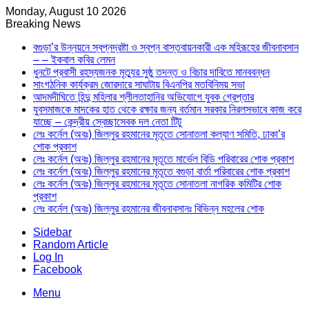
Monday, August 10 2026
Breaking News
বগুড়া’র উন্নয়নে স্বপ্নদ্রষ্টা ও স্বপ্ন বাস্তবায়নকারী এক মহিরূহের জীবনাবসান
– – ইকবাল কবির লেমন
ধুনটে প্রবাসী রহস্যজনক মৃত্যুর সুষ্ঠু তদন্ত ও বিচার দাবিতে মানববন্ধন
সাংগঠনিক কার্যক্রম জোরদারে সাঘাটায় বিএনপির মতবিনিময় সভা
আদমদীঘিতে হিন্দু মহিলার শ্লীলতাহানির অভিযোগে যুবক গ্রেপ্তার
যুবসমাজকে মাদকের হাত থেকে রক্ষার জন্য বর্তমান সরকার নিরলসভাবে কাজ করে
যাচ্ছে – কেন্দ্রীয় স্বেচ্ছাসেবক দল নেতা টিটু
লেঃ কর্নেল (অবঃ) জিল্লুর রহমানের মৃতূতে সোনাতলা কল্যাণ সমিতি, ঢাকা’র
শোক প্রকাশ
লেঃ কর্নেল (অবঃ) জিল্লুর রহমানের মৃতূতে মার্ভেল বিডি পরিবারের শোক প্রকাশ
লেঃ কর্নেল (অবঃ) জিল্লুর রহমানের মৃতূতে বগুড়া বার্তা পরিবারের শোক প্রকাশ
লেঃ কর্নেল (অবঃ) জিল্লুর রহমানের মৃতূতে সোনাতলা নাগরিক কমিটির শোক
প্রকাশ
লেঃ কর্নেল (অবঃ) জিল্লুর রহমানের জীবনাবসানঃ বিভিন্ন মহলের শোক
Sidebar
Random Article
Log In
Facebook
Menu