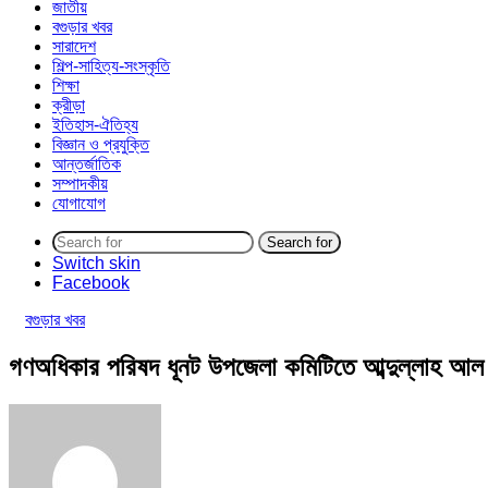
জাতীয়
বগুড়ার খবর
সারাদেশ
শিল্প-সাহিত্য-সংস্কৃতি
শিক্ষা
ক্রীড়া
ইতিহাস-ঐতিহ্য
বিজ্ঞান ও প্রযুক্তি
আন্তর্জাতিক
সম্পাদকীয়
যোগাযোগ
Search for
Switch skin
Facebook
বগুড়ার খবর
গণঅধিকার পরিষদ ধূনট উপজেলা কমিটিতে আব্দুল্লাহ আল ম