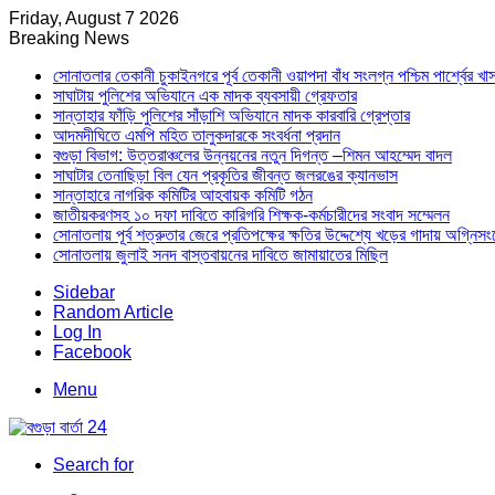
Friday, August 7 2026
Breaking News
সোনাতলার তেকানী চুকাইনগরে পূর্ব তেকানী ওয়াপদা বাঁধ সংলগ্ন পশ্চিম পার্শ্বের খ
সাঘাটায় পুলিশের অভিযানে এক মাদক ব্যবসায়ী গ্রেফতার
সান্তাহার ফাঁড়ি পুলিশের সাঁড়াশি অভিযানে মাদক কারবারি গ্রেপ্তার
আদমদীঘিতে এমপি মহিত তালুকদারকে সংবর্ধনা প্রদান
বগুড়া বিভাগ: উত্তরাঞ্চলের উন্নয়নের নতুন দিগন্ত –শিমন আহম্মেদ বাদল
সাঘাটার তেনাছিড়া বিল যেন প্রকৃতির জীবন্ত জলরঙের ক্যানভাস
সান্তাহারে নাগরিক কমিটির আহবায়ক কমিটি গঠন
জাতীয়করণসহ ১০ দফা দাবিতে কারিগরি শিক্ষক-কর্মচারীদের সংবাদ সম্মেলন
সোনাতলায় পূর্ব শত্রুতার জেরে প্রতিপক্ষের ক্ষতির উদ্দেশ্যে খড়ের গাদায় অগ্নিস
সোনাতলায় জুলাই সনদ বাস্তবায়নের দাবিতে জামায়াতের মিছিল
Sidebar
Random Article
Log In
Facebook
Menu
Search for