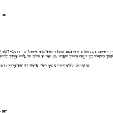
4 am
ার এই কমিটি গঠত হয়। এ উপলক্ষে গণঅধিকার পরিষদের বগুড়া জেলা কার্যালয়ে এক আলোচনা 
পতি ইউসুফ আলী, সাংগঠনিক সম্পাদক মোঃ শাহারুল ইসলাম লাজু,দপ্তর সম্পাদক ইন্জিনিয়
 করে ৪১ সদস্যবিশিষ্ট গণ অধিকার পরিষদ ধূনট উপজেলা কমিটি গঠন করা হয়।
4 am