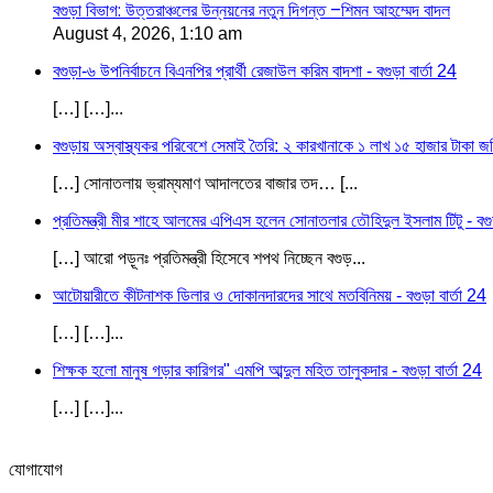
বগুড়া বিভাগ: উত্তরাঞ্চলের উন্নয়নের নতুন দিগন্ত –শিমন আহম্মেদ বাদল
August 4, 2026, 1:10 am
বগুড়া-৬ উপনির্বাচনে বিএনপির প্রার্থী রেজাউল করিম বাদশা - বগুড়া বার্তা 24
[…] […]...
বগুড়ায় অস্বাস্থ্যকর পরিবেশে সেমাই তৈরি: ২ কারখানাকে ১ লাখ ১৫ হাজার টাকা জরি
[…] সোনাতলায় ভ্রাম্যমাণ আদালতের বাজার তদ… [...
প্রতিমন্ত্রী মীর শাহে আলমের এপিএস হলেন সোনাতলার তৌহিদুল ইসলাম টিটু - বগুড়
[…] আরো পড়ূনঃ প্রতিমন্ত্রী হিসেবে শপথ নিচ্ছেন বগুড়...
আটোয়ারীতে কীটনাশক ডিলার ও দোকানদারদের সাথে মতবিনিময় - বগুড়া বার্তা 24
[…] […]...
শিক্ষক হলো মানুষ গড়ার কারিগর" এমপি আব্দুল মহিত তালুকদার - বগুড়া বার্তা 24
[…] […]...
যোগাযোগ