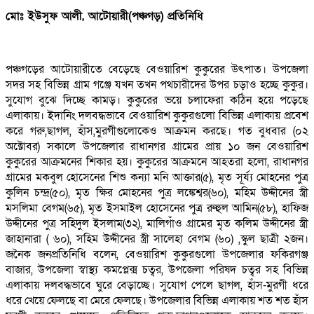
মোঃ ইউসুফ আলী, আটোয়ারী(পঞ্চগড়) প্রতিনিধি
পঞ্চগড়ের আটোয়ারীতে বেড়েছে বেওয়ারিশ কুকুরের উৎপাত। উপজেলা
সদর সহ বিভিন্ন গ্রাম গঞ্জে যখন তখন পথচারীদের উপর চড়াও হচ্ছে কুকুর।
সুযোগ বুঝে দিচ্ছে কামড়। কুকুরের ভয়ে চলাফেরা কঠিন হয়ে পড়েছে
এলাকায়। ইদানিং দলবদ্ধভাবে বেওয়ারিশ কুকুরগুলো বিভিন্ন এলাকায় প্রবেশ
করে গরু,ছাগল, হাঁস,মুরগীগুলোকেও আক্রমন করছে। গত বুধবার (০২
অক্টোবর) সকালে উপজেলার রাধানগর গ্রামের প্রায় ১০ জন বেওয়ারিশ
কুকুরের আক্রমনের শিকার হয়। কুকুরের আক্রমনে আহতরা হলো, রাধানগর
গ্রামের মকবুল হোসেনের শিশু কন্যা মনি আক্তার(৫), মৃত সূর্য্য মোহনের পুত্র
কুলিন চন্দ্র(৫০), মৃত ক্ষির মোহনের পুত্র লঙ্কেশ্বর(৬০), মহিম উদ্দীনের স্ত্রী
মসলিমা বেগম(৬৫), মৃত ইসমাইল হোসেনের পুত্র রুহুল আমিন(৫৮), হাফিজ
উদ্দীনের পুত্র সহিদুল ইসলাম(৩২), মালিগাঁও গ্রামের মৃত কলিম উদ্দীনের স্ত্রী
জাহানারা ( ৬০), সহিম উদ্দীনের স্ত্রী সালেহা বেগম (৬০) ,স্কুল ছাত্রী ২জন।
জনৈক জনপ্রতিনিধি বলেন, বেওয়ারিশ কুকুরগুলো উপজেলার ফকিরগঞ্জ
বাজার, উপজেলা স্বাস্থ্য কমপ্লেক্স চত্বর, উপজেলা পরিষদ চত্বর সহ বিভিন্ন
এলাকায় দলবদ্ধভাবে ঘুরে বেড়াচ্ছে। সুযোগ পেলে ছাগল, হাঁস-মুরগী ধরে
ধরে খেয়ে ফেলছে বা মেরে ফেলছে। উপজেলার বিভিন্ন এলাকায় শত শত হাঁস