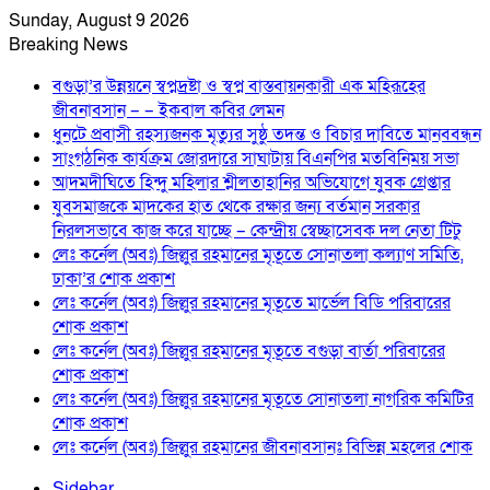
Sunday, August 9 2026
Breaking News
বগুড়া’র উন্নয়নে স্বপ্নদ্রষ্টা ও স্বপ্ন বাস্তবায়নকারী এক মহিরূহের
জীবনাবসান – – ইকবাল কবির লেমন
ধুনটে প্রবাসী রহস্যজনক মৃত্যুর সুষ্ঠু তদন্ত ও বিচার দাবিতে মানববন্ধন
সাংগঠনিক কার্যক্রম জোরদারে সাঘাটায় বিএনপির মতবিনিময় সভা
আদমদীঘিতে হিন্দু মহিলার শ্লীলতাহানির অভিযোগে যুবক গ্রেপ্তার
যুবসমাজকে মাদকের হাত থেকে রক্ষার জন্য বর্তমান সরকার
নিরলসভাবে কাজ করে যাচ্ছে – কেন্দ্রীয় স্বেচ্ছাসেবক দল নেতা টিটু
লেঃ কর্নেল (অবঃ) জিল্লুর রহমানের মৃতূতে সোনাতলা কল্যাণ সমিতি,
ঢাকা’র শোক প্রকাশ
লেঃ কর্নেল (অবঃ) জিল্লুর রহমানের মৃতূতে মার্ভেল বিডি পরিবারের
শোক প্রকাশ
লেঃ কর্নেল (অবঃ) জিল্লুর রহমানের মৃতূতে বগুড়া বার্তা পরিবারের
শোক প্রকাশ
লেঃ কর্নেল (অবঃ) জিল্লুর রহমানের মৃতূতে সোনাতলা নাগরিক কমিটির
শোক প্রকাশ
লেঃ কর্নেল (অবঃ) জিল্লুর রহমানের জীবনাবসানঃ বিভিন্ন মহলের শোক
Sidebar