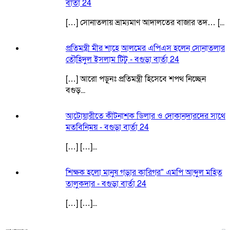
বার্তা 24
[…] সোনাতলায় ভ্রাম্যমাণ আদালতের বাজার তদ… [...
প্রতিমন্ত্রী মীর শাহে আলমের এপিএস হলেন সোনাতলার
তৌহিদুল ইসলাম টিটু - বগুড়া বার্তা 24
[…] আরো পড়ূনঃ প্রতিমন্ত্রী হিসেবে শপথ নিচ্ছেন
বগুড়...
আটোয়ারীতে কীটনাশক ডিলার ও দোকানদারদের সাথে
মতবিনিময় - বগুড়া বার্তা 24
[…] […]...
শিক্ষক হলো মানুষ গড়ার কারিগর" এমপি আব্দুল মহিত
তালুকদার - বগুড়া বার্তা 24
[…] […]...