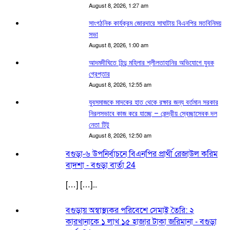
August 8, 2026, 1:27 am
সাংগঠনিক কার্যক্রম জোরদারে সাঘাটায় বিএনপির মতবিনিময়
সভা
August 8, 2026, 1:00 am
আদমদীঘিতে হিন্দু মহিলার শ্লীলতাহানির অভিযোগে যুবক
গ্রেপ্তার
August 8, 2026, 12:55 am
যুবসমাজকে মাদকের হাত থেকে রক্ষার জন্য বর্তমান সরকার
নিরলসভাবে কাজ করে যাচ্ছে – কেন্দ্রীয় স্বেচ্ছাসেবক দল
নেতা টিটু
August 8, 2026, 12:50 am
বগুড়া-৬ উপনির্বাচনে বিএনপির প্রার্থী রেজাউল করিম
বাদশা - বগুড়া বার্তা 24
[…] […]...
বগুড়ায় অস্বাস্থ্যকর পরিবেশে সেমাই তৈরি: ২
কারখানাকে ১ লাখ ১৫ হাজার টাকা জরিমানা - বগুড়া