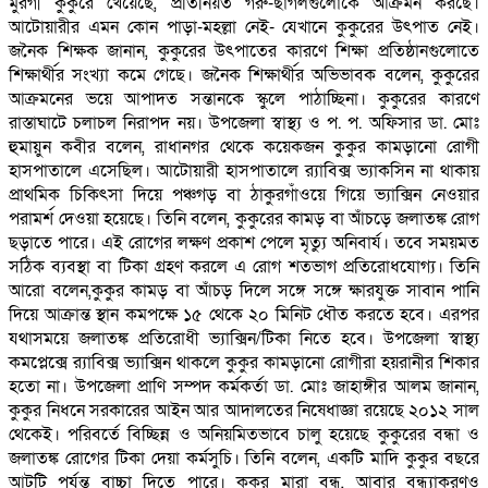
মুরগী কুকুরে খেয়েছে, প্রতিনিয়ত গরু-ছাগলগুলোকে আক্রমন করছে।
আটোয়ারীর এমন কোন পাড়া-মহল্লা নেই- যেখানে কুকুরের উৎপাত নেই।
জনৈক শিক্ষক জানান, কুকুরের উৎপাতের কারণে শিক্ষা প্রতিষ্ঠানগুলোতে
শিক্ষার্থীর সংখ্যা কমে গেছে। জনৈক শিক্ষার্থীর অভিভাবক বলেন, কুকুরের
আক্রমনের ভয়ে আপাদত সন্তানকে স্কুলে পাঠাচ্ছিনা। কুকুরের কারণে
রাস্তাঘাটে চলাচল নিরাপদ নয়। উপজেলা স্বাস্থ্য ও প. প. অফিসার ডা. মোঃ
হুমায়ুন কবীর বলেন, রাধানগর থেকে কয়েকজন কুকুর কামড়ানো রোগী
হাসপাতালে এসেছিল। আটোয়ারী হাসপাতালে র‌্যাবিক্স ভ্যাকসিন না থাকায়
প্রাথমিক চিকিৎসা দিয়ে পঞ্চগড় বা ঠাকুরগাঁওয়ে গিয়ে ভ্যাক্সিন নেওয়ার
পরামর্শ দেওয়া হয়েছে। তিনি বলেন, কুকুরের কামড় বা আঁচড়ে জলাতঙ্ক রোগ
ছড়াতে পারে। এই রোগের লক্ষণ প্রকাশ পেলে মৃত্যু অনিবার্য। তবে সময়মত
সঠিক ব্যবস্থা বা টিকা গ্রহণ করলে এ রোগ শতভাগ প্রতিরোধযোগ্য। তিনি
আরো বলেন,কুকুর কামড় বা আঁচড় দিলে সঙ্গে সঙ্গে ক্ষারযুক্ত সাবান পানি
দিয়ে আক্রান্ত স্থান কমপক্ষে ১৫ থেকে ২০ মিনিট ধৌত করতে হবে। এরপর
যথাসময়ে জলাতঙ্ক প্রতিরোধী ভ্যাক্সিন/টিকা নিতে হবে। উপজেলা স্বাস্থ্য
কমপ্লেক্সে র‌্যাবিক্স ভ্যাক্সিন থাকলে কুকুর কামড়ানো রোগীরা হয়রানীর শিকার
হতো না। উপজেলা প্রাণি সম্পদ কর্মকর্তা ডা. মোঃ জাহাঙ্গীর আলম জানান,
কুকুর নিধনে সরকারের আইন আর আদালতের নিষেধাজ্ঞা রয়েছে ২০১২ সাল
থেকেই। পরিবর্তে বিচ্ছিন্ন ও অনিয়মিতভাবে চালু হয়েছে কুকুরের বন্ধা ও
জলাতঙ্ক রোগের টিকা দেয়া কর্মসুচি। তিনি বলেন, একটি মাদি কুকুর বছরে
আটটি পর্যন্ত বাচ্চা দিতে পারে। কুকুর মারা বন্ধ, আবার বন্ধ্যাকরণও