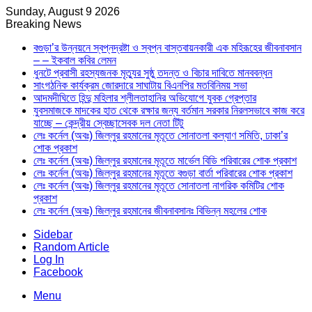
Sunday, August 9 2026
Breaking News
বগুড়া’র উন্নয়নে স্বপ্নদ্রষ্টা ও স্বপ্ন বাস্তবায়নকারী এক মহিরূহের জীবনাবসান
– – ইকবাল কবির লেমন
ধুনটে প্রবাসী রহস্যজনক মৃত্যুর সুষ্ঠু তদন্ত ও বিচার দাবিতে মানববন্ধন
সাংগঠনিক কার্যক্রম জোরদারে সাঘাটায় বিএনপির মতবিনিময় সভা
আদমদীঘিতে হিন্দু মহিলার শ্লীলতাহানির অভিযোগে যুবক গ্রেপ্তার
যুবসমাজকে মাদকের হাত থেকে রক্ষার জন্য বর্তমান সরকার নিরলসভাবে কাজ করে
যাচ্ছে – কেন্দ্রীয় স্বেচ্ছাসেবক দল নেতা টিটু
লেঃ কর্নেল (অবঃ) জিল্লুর রহমানের মৃতূতে সোনাতলা কল্যাণ সমিতি, ঢাকা’র
শোক প্রকাশ
লেঃ কর্নেল (অবঃ) জিল্লুর রহমানের মৃতূতে মার্ভেল বিডি পরিবারের শোক প্রকাশ
লেঃ কর্নেল (অবঃ) জিল্লুর রহমানের মৃতূতে বগুড়া বার্তা পরিবারের শোক প্রকাশ
লেঃ কর্নেল (অবঃ) জিল্লুর রহমানের মৃতূতে সোনাতলা নাগরিক কমিটির শোক
প্রকাশ
লেঃ কর্নেল (অবঃ) জিল্লুর রহমানের জীবনাবসানঃ বিভিন্ন মহলের শোক
Sidebar
Random Article
Log In
Facebook
Menu