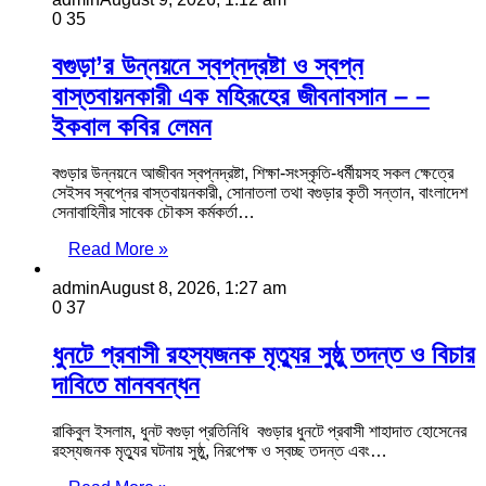
0
35
বগুড়া’র উন্নয়নে স্বপ্নদ্রষ্টা ও স্বপ্ন
বাস্তবায়নকারী এক মহিরূহের জীবনাবসান – –
ইকবাল কবির লেমন
বগুড়ার উন্নয়নে আজীবন স্বপ্নদ্রষ্টা, শিক্ষা-সংস্কৃতি-ধর্মীয়সহ সকল ক্ষেত্রে
সেইসব স্বপ্নের বাস্তবায়নকারী, সোনাতলা তথা বগুড়ার কৃতী সন্তান, বাংলাদেশ
সেনাবাহিনীর সাবেক চৌকস কর্মকর্তা…
Read More »
admin
August 8, 2026, 1:27 am
0
37
ধুনটে প্রবাসী রহস্যজনক মৃত্যুর সুষ্ঠু তদন্ত ও বিচার
দাবিতে মানববন্ধন
রাকিবুল ইসলাম, ধুনট বগুড়া প্রতিনিধি ‎ বগুড়ার ধুনটে প্রবাসী শাহাদাত হোসেনের
রহস্যজনক মৃত্যুর ঘটনায় সুষ্ঠু, নিরপেক্ষ ও স্বচ্ছ তদন্ত এবং…