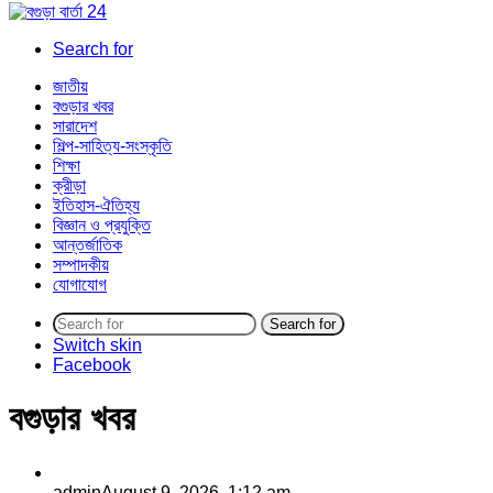
Search for
জাতীয়
বগুড়ার খবর
সারাদেশ
শিল্প-সাহিত্য-সংস্কৃতি
শিক্ষা
ক্রীড়া
ইতিহাস-ঐতিহ্য
বিজ্ঞান ও প্রযুক্তি
আন্তর্জাতিক
সম্পাদকীয়
যোগাযোগ
Search for
Switch skin
Facebook
বগুড়ার খবর
admin
August 9, 2026, 1:12 am