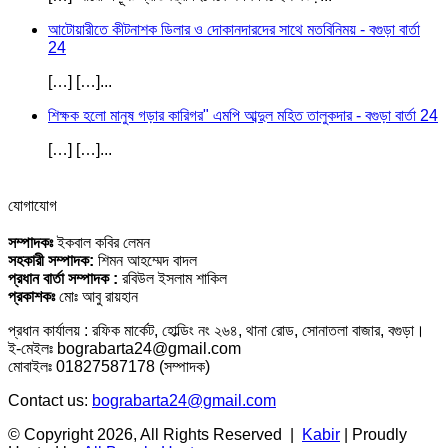
আটোয়ারীতে কীটনাশক ডিলার ও দোকানদারদের সাথে মতবিনিময় - বগুড়া বার্তা
24
[…] […]...
শিক্ষক হলো মানুষ গড়ার কারিগর" এমপি আব্দুল মহিত তালুকদার - বগুড়া বার্তা 24
[…] […]...
যোগাযোগ
সম্পাদকঃ
ইকবাল কবির লেমন
সহকারী সম্পাদক:
শিমন আহম্মেদ বাদল
প্রধান বার্তা সম্পাদক :
রবিউল ইসলাম শাকিল
প্রকাশকঃ
মোঃ আবু রায়হান
প্রধান কার্যালয় : রফিক মার্কেট, হোল্ডিং নং ২৬৪, থানা রোড, সোনাতলা বাজার, বগুড়া।
ই-মেইলঃ bograbarta24@gmail.com
মোবাইলঃ 01827587178 (সম্পাদক)
Contact us:
bograbarta24@gmail.com
© Copyright 2026, All Rights Reserved |
Kabir
| Proudly