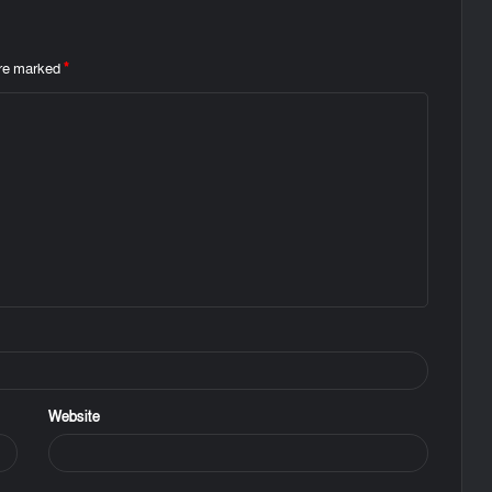
are marked
*
Website