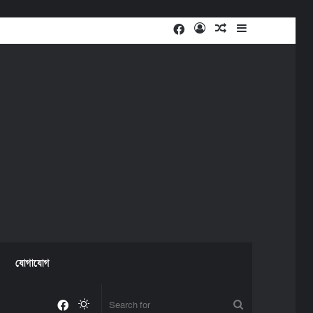
Facebook
Log
Random
Sidebar
In
Article
যোগাযোগ
Facebook
Switch
Search