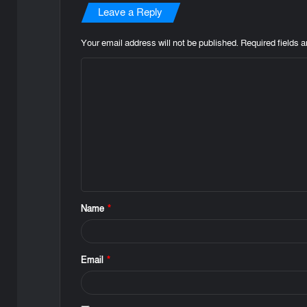
Leave a Reply
Your email address will not be published.
Required fields 
C
o
m
m
e
n
t
Name
*
*
Email
*