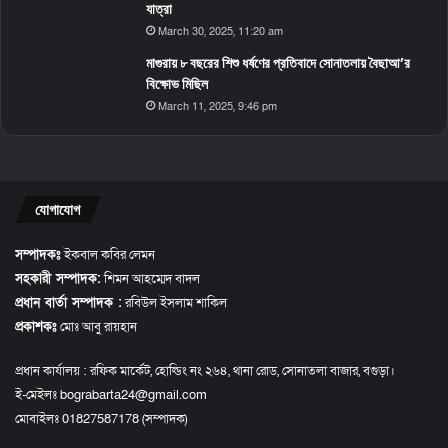
যাত্রা
March 30, 2025, 11:20 am
মাগুরায় ৮ বছরের শিশু ধর্ষণের প্রতিবাদে সোনাতলায় বৈছাআ’র
বিক্ষোভ মিছিল
March 11, 2025, 9:46 pm
যোগাযোগ
সম্পাদকঃ
ইকবাল কবির লেমন
সহকারী সম্পাদক:
শিমন আহম্মেদ বাদল
প্রধান বার্তা সম্পাদক :
রবিউল ইসলাম শাকিল
প্রকাশকঃ
মোঃ আবু রায়হান
প্রধান কার্যালয় : রফিক মার্কেট, হোল্ডিং নং ২৬৪, থানা রোড, সোনাতলা বাজার, বগুড়া।
ই-মেইলঃ bograbarta24@gmail.com
মোবাইলঃ 01827587178 (সম্পাদক)