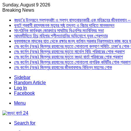
Sunday, August 9 2026
Breaking News
বগুড়া’র উন্নয়নে স্বপ্নদ্রষ্টা ও স্বপ্ন বাস্তবায়নকারী এক মহিরূহের জীবনাবসান
ধুনটে প্রবাসী রহস্যজনক মৃত্যুর সুষ্ঠু তদন্ত ও বিচার দাবিতে মানববন্ধন
সাংগঠনিক কার্যক্রম জোরদারে সাঘাটায় বিএনপির মতবিনিময় সভা
আদমদীঘিতে হিন্দু মহিলার শ্লীলতাহানির অভিযোগে যুবক গ্রেপ্তার
যুবসমাজকে মাদকের হাত থেকে রক্ষার জন্য বর্তমান সরকার নিরলসভাবে কাজ করে যাচ্ছ
লেঃ কর্নেল (অবঃ) জিল্লুর রহমানের মৃতূতে সোনাতলা কল্যাণ সমিতি, ঢাকা’র শোক 
লেঃ কর্নেল (অবঃ) জিল্লুর রহমানের মৃতূতে মার্ভেল বিডি পরিবারের শোক প্রকাশ
লেঃ কর্নেল (অবঃ) জিল্লুর রহমানের মৃতূতে বগুড়া বার্তা পরিবারের শোক প্রকাশ
লেঃ কর্নেল (অবঃ) জিল্লুর রহমানের মৃতূতে সোনাতলা নাগরিক কমিটির শোক প্রকাশ
লেঃ কর্নেল (অবঃ) জিল্লুর রহমানের জীবনাবসানঃ বিভিন্ন মহলের শোক
Sidebar
Random Article
Log In
Facebook
Menu
Search for