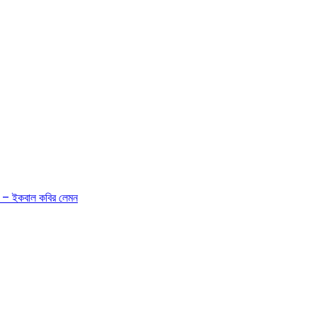
ন – – ইকবাল কবির লেমন