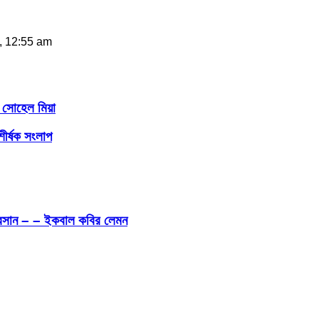
, 12:55 am
 সোহেল মিয়া
শীর্ষক সংলাপ
ীবনাবসান – – ইকবাল কবির লেমন