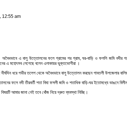
, 12:55 am
ন। অবৈধভাবে এ বালু উত্তোলনের ফলে গ্রামের পর গ্রাম, ঘর-বাড়ি ও ফললি জমি নদীর গর্ভ
লনের এ মহোৎসব লেগেছে বলেন এলাকায়র ভুক্তভোগীরা ।
র দিয়ে দীর্ঘদিন ধরে গভীর তলেশ থেকে অবৈধভাবে বালু উত্তোলন করছেন গাবতলী উপজেলার বা
উত্তোলনের ফলে নদী তীরবর্তী শতা বিঘা ফসলী জমি ও শতাধিক বাড়ি-ঘর ইতোমধ্যে ভাঙনে বিলী
ন বিষয়টি আমার জানা নেই তবে খোঁজ নিয়ে দ্রুত ব্যবস্থা নিচ্ছি।