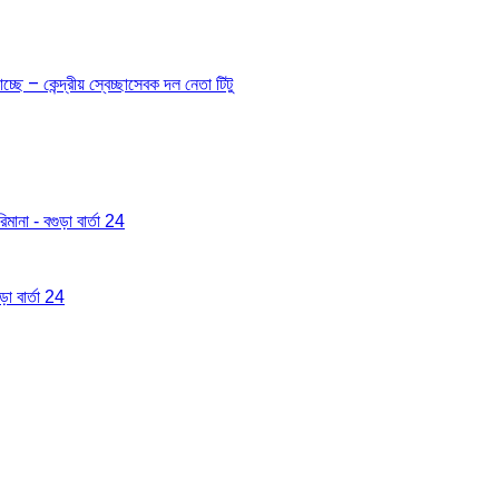
ছে – কেন্দ্রীয় স্বেচ্ছাসেবক দল নেতা টিটু
মানা - বগুড়া বার্তা 24
া বার্তা 24