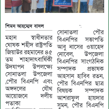
শিমন আহম্মেদ বাদল
";
সোনাতলা পৌর
মহান স্বাধীনতার
বিএনপির সভাপতি
ঘোষক শহীদ রাষ্ট্রপতি
আবু নাসের ওয়াহেদ
জিয়াউর রহমানের ৪৫
নোবেল, উপজেলা
তম শাহাদাৎবার্ষিকী
বিএনপির সাংগঠনিক
উদযাপন উপলক্ষ্যে
সম্পাদক প্রভাষক
সোনাতলা উপজেলা
আহসান হাবিব রতন,
,পৌর বিএনপি এবং
পৌর বিএনপির ছাত্র
অঙ্গদলের যৌথ
বিষয়ক সম্পাদক
আয়োজনে দলীয়
আশরাফুল হায়দার
পতাকা
সুমন, পৌর বিএনপি