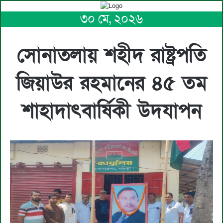
৩০ মে, ২০২৬
সোনাতলায় শহীদ রাষ্ট্রপতি
জিয়াউর রহমানের ৪৫ তম
শাহাদাৎবার্ষিকী উদযাপন